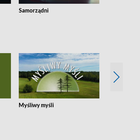
Samorządni
Wspólna sp
Myśliwy myśli
Spotkania z 