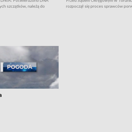
DNIA: Potwierdzono DNA
Przed Sądem Okręgowym w Toruni
ych szczątków, należą do
rozpoczął się proces sprawców por
j Jowity Zielińskiej • Tragiczny
pobicie i tortur pod Grudziądzem • 
c serwisowych w studni w Solcu
zł - tyle mogą wynosić straty po poż
 • Festiwal dziewięciu wzgórz
przy ul. Kossaka w Bydgoszczy •
e i Festiwal Wisły w kilku
Niebezpiecznie na drogach regionu 
regionu • Problem z realizacją
Dalszy ciąg sporu o pranie na bydgo
 spaleniu apteki w Bydgoszczy •
Kapuściskach
ąg sąsiedzkiego sporu o
nie prania
a