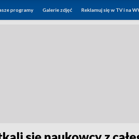
asze programy
Galerie zdjęć
Reklamuj się w TV i na
ali się naukowcy z całe