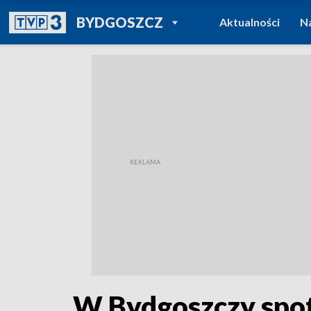
POWRÓT DO
BYDGOSZCZ
Aktualności
N
TVP REGIONY
W Bydgoszczy spotk