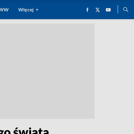
 WWW
Więcej
go świata.