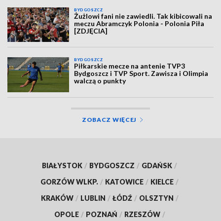
BYDGOSZCZ
Żużlowi fani nie zawiedli. Tak kibicowali na
meczu Abramczyk Polonia - Polonia Piła
[ZDJĘCIA]
BYDGOSZCZ
Piłkarskie mecze na antenie TVP3
Bydgoszcz i TVP Sport. Zawisza i Olimpia
walczą o punkty
ZOBACZ WIĘCEJ
BIAŁYSTOK
/
BYDGOSZCZ
/
GDAŃSK
/
GORZÓW WLKP.
/
KATOWICE
/
KIELCE
/
KRAKÓW
/
LUBLIN
/
ŁÓDŹ
/
OLSZTYN
/
OPOLE
/
POZNAŃ
/
RZESZÓW
/