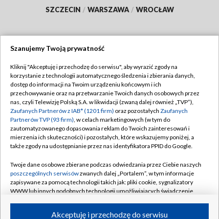
SZCZECIN
/
WARSZAWA
/
WROCŁAW
Szanujemy Twoją prywatność
Dołącz do nas:
Kliknij "Akceptuję i przechodzę do serwisu", aby wyrazić zgody na
korzystanie z technologii automatycznego śledzenia i zbierania danych,
TVP
dostęp do informacji na Twoim urządzeniu końcowym i ich
Abonament TVP
przechowywanie oraz na przetwarzanie Twoich danych osobowych przez
Regulamin TVP
nas, czyli Telewizję Polską S.A. w likwidacji (zwaną dalej również „TVP”),
Emisja w TVP
Polityka prywatności
Zaufanych Partnerów z IAB* (1201 firm)
oraz pozostałych
Zaufanych
Partnerów TVP (93 firm)
, w celach marketingowych (w tym do
Centrum informacji TVP
Moje zgody
zautomatyzowanego dopasowania reklam do Twoich zainteresowań i
mierzenia ich skuteczności) i pozostałych, które wskazujemy poniżej, a
Naziemna Telewizja Cyfrowa
Pomoc
także zgody na udostępnianie przez nas identyfikatora PPID do Google.
Sklep TVP
Biuro reklamy
Twoje dane osobowe zbierane podczas odwiedzania przez Ciebie naszych
Rada Programowa
Kontakt
poszczególnych serwisów
zwanych dalej „Portalem”, w tym informacje
zapisywane za pomocą technologii takich jak: pliki cookie, sygnalizatory
System NOS
WWW lub innych podobnych technologii umożliwiających świadczenie
dopasowanych i bezpiecznych usług, personalizację treści oraz reklam,
Informacje o nadawcy
Kanały
udostępnianie funkcji mediów społecznościowych oraz analizowanie
Akceptuję i przechodzę do serwisu
ruchu w Internecie.
Program dla prasy