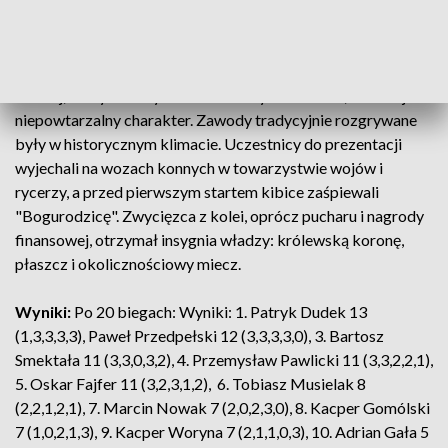
Drugie miejsce zajął Patryk Dudek, trzeci był Przemysław
Pawlicki.
Turniej, który kończył sezon żużlowy w Gnieźnie, ma swój
niepowtarzalny charakter. Zawody tradycyjnie rozgrywane
były w historycznym klimacie. Uczestnicy do prezentacji
wyjechali na wozach konnych w towarzystwie wojów i
rycerzy, a przed pierwszym startem kibice zaśpiewali
"Bogurodzicę". Zwycięzca z kolei, oprócz pucharu i nagrody
finansowej, otrzymał insygnia władzy: królewską koronę,
płaszcz i okolicznościowy miecz.
Wyniki:
Po 20 biegach: Wyniki: 1. Patryk Dudek 13
(1,3,3,3,3), Paweł Przedpełski 12 (3,3,3,3,0), 3. Bartosz
Smektała 11 (3,3,0,3,2), 4. Przemysław Pawlicki 11 (3,3,2,2,1),
5. Oskar Fajfer 11 (3,2,3,1,2), 6. Tobiasz Musielak 8
(2,2,1,2,1), 7. Marcin Nowak 7 (2,0,2,3,0), 8. Kacper Gomólski
7 (1,0,2,1,3), 9. Kacper Woryna 7 (2,1,1,0,3), 10. Adrian Gała 5