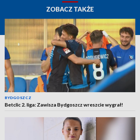
ZOBACZ TAKŻE
BYDGOSZCZ
Betclic 2. liga: Zawisza Bydgoszcz wreszcie wygrał!