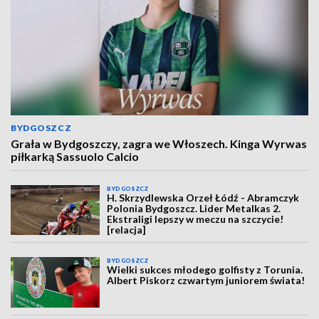
BYDGOSZCZ
Grała w Bydgoszczy, zagra we Włoszech. Kinga Wyrwas
piłkarką Sassuolo Calcio
BYDGOSZCZ
H. Skrzydlewska Orzeł Łódź - Abramczyk
Polonia Bydgoszcz. Lider Metalkas 2.
Ekstraligi lepszy w meczu na szczycie!
[relacja]
BYDGOSZCZ
Wielki sukces młodego golfisty z Torunia.
Albert Piskorz czwartym juniorem świata!