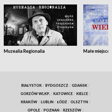
Muzealia Regionalia
Małe miejscow
BIAŁYSTOK
/
BYDGOSZCZ
/
GDAŃSK
/
GORZÓW WLKP.
/
KATOWICE
/
KIELCE
/
KRAKÓW
/
LUBLIN
/
ŁÓDŹ
/
OLSZTYN
/
OPOLE
/
POZNAŃ
/
RZESZÓW
/