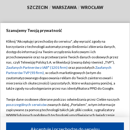
SZCZECIN
/
WARSZAWA
/
WROCŁAW
Szanujemy Twoją prywatność
Dołącz do nas:
Kliknij "Akceptuję i przechodzę do serwisu", aby wyrazić zgody na
korzystanie z technologii automatycznego śledzenia i zbierania danych,
TVP
dostęp do informacji na Twoim urządzeniu końcowym i ich
Abonament TVP
przechowywanie oraz na przetwarzanie Twoich danych osobowych przez
Regulamin TVP
nas, czyli Telewizję Polską S.A. w likwidacji (zwaną dalej również „TVP”),
Emisja w TVP
Polityka prywatności
Zaufanych Partnerów z IAB* (1201 firm)
oraz pozostałych
Zaufanych
Partnerów TVP (93 firm)
, w celach marketingowych (w tym do
Centrum informacji TVP
Moje zgody
zautomatyzowanego dopasowania reklam do Twoich zainteresowań i
mierzenia ich skuteczności) i pozostałych, które wskazujemy poniżej, a
Naziemna Telewizja Cyfrowa
Pomoc
także zgody na udostępnianie przez nas identyfikatora PPID do Google.
Sklep TVP
Biuro reklamy
Twoje dane osobowe zbierane podczas odwiedzania przez Ciebie naszych
Rada Programowa
Kontakt
poszczególnych serwisów
zwanych dalej „Portalem”, w tym informacje
zapisywane za pomocą technologii takich jak: pliki cookie, sygnalizatory
System NOS
WWW lub innych podobnych technologii umożliwiających świadczenie
dopasowanych i bezpiecznych usług, personalizację treści oraz reklam,
Informacje o nadawcy
Kanały
udostępnianie funkcji mediów społecznościowych oraz analizowanie
Akceptuję i przechodzę do serwisu