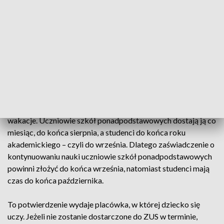
- Renta rodzinna przysługuje dzieciom do ukończenia 16
roku życia. Dziecko, które nadal się kształci, dostanie rentę
aż do końca nauki, lecz nie dłużej niż do osiągnięcia 25 lat.
Jeśli urodziny przypadają w trakcie ostatniego roku studiów
– wówczas świadczenie jest wypłacane do końca roku
akademickiego - informuje Karol Jagielski z Zakładu
Ubezpieczeń Społecznych.
Rentę rodzinną ZUS wypłaca w czasie roku szkolnego i w
wakacje. Uczniowie szkół ponadpodstawowych dostają ją co
miesiąc, do końca sierpnia, a studenci do końca roku
akademickiego – czyli do września. Dlatego zaświadczenie o
kontynuowaniu nauki uczniowie szkół ponadpodstawowych
powinni złożyć do końca września, natomiast studenci mają
czas do końca października.
To potwierdzenie wydaje placówka, w której dziecko się
uczy. Jeżeli nie zostanie dostarczone do ZUS w terminie,