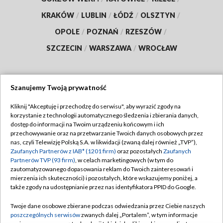
KRAKÓW
/
LUBLIN
/
ŁÓDŹ
/
OLSZTYN
/
OPOLE
/
POZNAŃ
/
RZESZÓW
/
SZCZECIN
/
WARSZAWA
/
WROCŁAW
Szanujemy Twoją prywatność
Dołącz do nas:
Kliknij "Akceptuję i przechodzę do serwisu", aby wyrazić zgody na
korzystanie z technologii automatycznego śledzenia i zbierania danych,
TVP
dostęp do informacji na Twoim urządzeniu końcowym i ich
Abonament TVP
przechowywanie oraz na przetwarzanie Twoich danych osobowych przez
Regulamin TVP
nas, czyli Telewizję Polską S.A. w likwidacji (zwaną dalej również „TVP”),
Emisja w TVP
Polityka prywatności
Zaufanych Partnerów z IAB* (1201 firm)
oraz pozostałych
Zaufanych
Partnerów TVP (93 firm)
, w celach marketingowych (w tym do
Centrum informacji TVP
Moje zgody
zautomatyzowanego dopasowania reklam do Twoich zainteresowań i
mierzenia ich skuteczności) i pozostałych, które wskazujemy poniżej, a
Naziemna Telewizja Cyfrowa
Pomoc
także zgody na udostępnianie przez nas identyfikatora PPID do Google.
Sklep TVP
Biuro reklamy
Twoje dane osobowe zbierane podczas odwiedzania przez Ciebie naszych
Rada Programowa
Kontakt
poszczególnych serwisów
zwanych dalej „Portalem”, w tym informacje