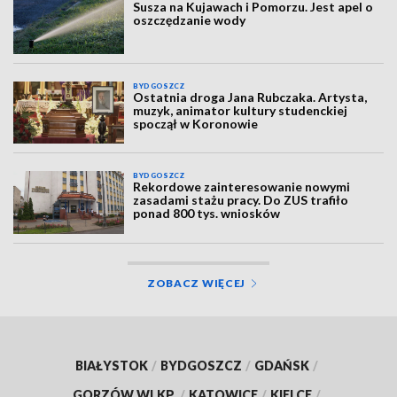
Susza na Kujawach i Pomorzu. Jest apel o
oszczędzanie wody
BYDGOSZCZ
Ostatnia droga Jana Rubczaka. Artysta,
muzyk, animator kultury studenckiej
spoczął w Koronowie
BYDGOSZCZ
Rekordowe zainteresowanie nowymi
zasadami stażu pracy. Do ZUS trafiło
ponad 800 tys. wniosków
ZOBACZ WIĘCEJ
BIAŁYSTOK
/
BYDGOSZCZ
/
GDAŃSK
/
GORZÓW WLKP.
/
KATOWICE
/
KIELCE
/