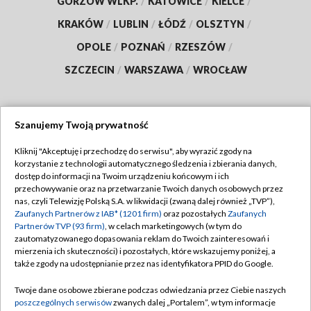
GORZÓW WLKP.
/
KATOWICE
/
KIELCE
/
KRAKÓW
/
LUBLIN
/
ŁÓDŹ
/
OLSZTYN
/
OPOLE
/
POZNAŃ
/
RZESZÓW
/
SZCZECIN
/
WARSZAWA
/
WROCŁAW
Szanujemy Twoją prywatność
Dołącz do nas:
Kliknij "Akceptuję i przechodzę do serwisu", aby wyrazić zgody na
korzystanie z technologii automatycznego śledzenia i zbierania danych,
TVP
dostęp do informacji na Twoim urządzeniu końcowym i ich
Abonament TVP
przechowywanie oraz na przetwarzanie Twoich danych osobowych przez
Regulamin TVP
nas, czyli Telewizję Polską S.A. w likwidacji (zwaną dalej również „TVP”),
Emisja w TVP
Polityka prywatności
Zaufanych Partnerów z IAB* (1201 firm)
oraz pozostałych
Zaufanych
Partnerów TVP (93 firm)
, w celach marketingowych (w tym do
Centrum informacji TVP
Moje zgody
zautomatyzowanego dopasowania reklam do Twoich zainteresowań i
mierzenia ich skuteczności) i pozostałych, które wskazujemy poniżej, a
Naziemna Telewizja Cyfrowa
Pomoc
także zgody na udostępnianie przez nas identyfikatora PPID do Google.
Sklep TVP
Biuro reklamy
Twoje dane osobowe zbierane podczas odwiedzania przez Ciebie naszych
Rada Programowa
Kontakt
poszczególnych serwisów
zwanych dalej „Portalem”, w tym informacje