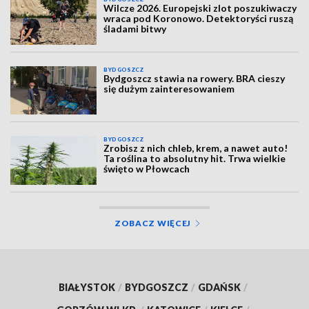
Wilcze 2026. Europejski zlot poszukiwaczy
wraca pod Koronowo. Detektoryści ruszą
śladami bitwy
BYDGOSZCZ
Bydgoszcz stawia na rowery. BRA cieszy
się dużym zainteresowaniem
BYDGOSZCZ
Zrobisz z nich chleb, krem, a nawet auto!
Ta roślina to absolutny hit. Trwa wielkie
święto w Płowcach
ZOBACZ WIĘCEJ
BIAŁYSTOK
/
BYDGOSZCZ
/
GDAŃSK
/