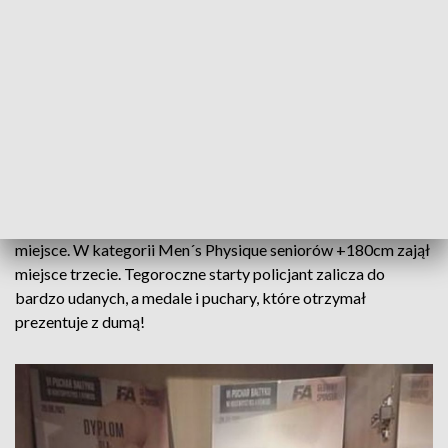
W dniach (11-12.09) w Warszawie odbyła się druga edycja
zawodów Słodkiewicz Classic rozgrywana na
Międzynarodowych Targach FIWE EXPO XXI.
Organizatorem zawodów była legenda polskiej sceny
kulturystycznej Radosław Słodkiewicz. Do zawodów stanęło
blisko 200 zawodników najlepszych w kraju.
Wśród nich znalazł się policjant Komendy Powiatowej Policji
w Inowrocławiu st. post. Mikołaj Śmiałowski. W kategorii
Men´s Physique debiutantów +182cm wywalczył drugie
miejsce. W kategorii Men´s Physique seniorów +180cm zajął
miejsce trzecie. Tegoroczne starty policjant zalicza do
bardzo udanych, a medale i puchary, które otrzymał
prezentuje z dumą!