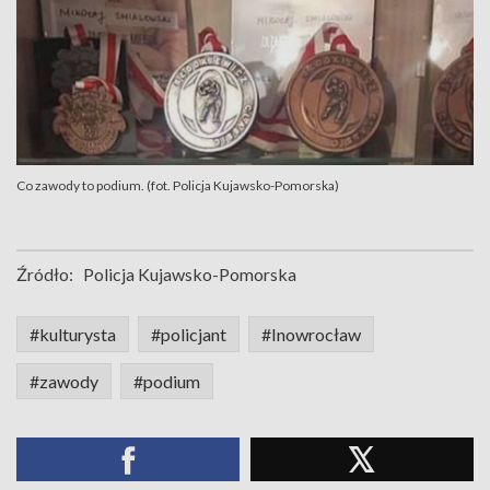
Co zawody to podium. (fot. Policja Kujawsko-Pomorska)
Źródło:
Policja Kujawsko-Pomorska
#kulturysta
#policjant
#Inowrocław
#zawody
#podium