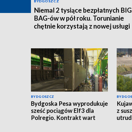
BYDGOSZCZ
Niemal 2 tysiące bezpłatnych BIG
BAG-ów w pół roku. Torunianie
chętnie korzystają z nowej usługi
MPO
BYDGOSZCZ
BYDGO
Bydgoska Pesa wyprodukuje
Kujaw
sześć pociągów Elf3 dla
z sus
Polregio. Kontrakt wart
utrud
ponad 270 mln zł
rolni