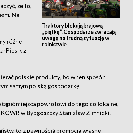
czyć, że to,
iem. Na
Traktory blokują krajową
„piątkę”. Gospodarze zwracają
uwagę na trudną sytuację w
imy różne
rolnictwie
a-Piesik z
bierać polskie produkty, bo w ten sposób
 tym samym polską gospodarkę.
stąpić miejsca powrotowi do tego co lokalne,
or KOWR w Bydgoszczy Stanisław Zimnicki.
aństw, to z pewnością promocja własnej