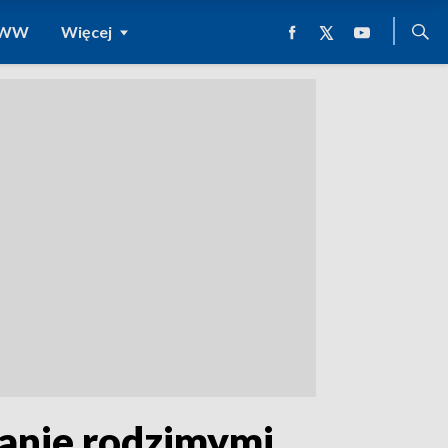
 WWW
Więcej
wanie rodzimymi