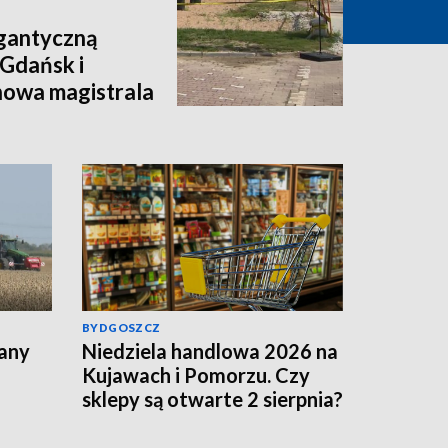
igantyczną
 Gdańsk i
nowa magistrala
BYDGOSZCZ
lany
Niedziela handlowa 2026 na
Kujawach i Pomorzu. Czy
sklepy są otwarte 2 sierpnia?