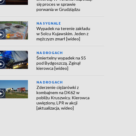
się proces w sprawie
porwania w Grudziądzu
NA SYGNALE
Wypadek na terenie zakładu
w Solcu Kujawskim. Jeden z
mężczyzn zmarł [wideo]
NA DROGACH
Śmiertelny wypadek na S5
pod Bydgoszczą. Zginął
kierowca [wideo]
NA DROGACH
Zderzenie ciężarówki z
kombajnem na DK62 w
pobliżu Kruszwicy. Kierowca
uwięziony, LPR w akcji
[aktualizacja, wideo]