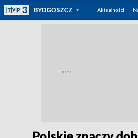
POWRÓT DO
BYDGOSZCZ
Aktualności
N
TVP REGIONY
Polskie znaczy do