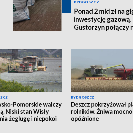
BYDGOSZCZ
Ponad 2 mld zł na g
inwestycję gazową.
Gustorzyn połączy 
SZCZ
BYDGOSZCZ
sko-Pomorskie walczy
Deszcz pokrzyżował p
zą. Niski stan Wisły
rolników. Żniwa mocno
nia żeglugę i niepokoi
opóźnione
ków