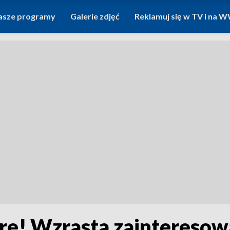
asze programy
Galerie zdjęć
Reklamuj się w TV i na
bre! Wzrasta zaintereso