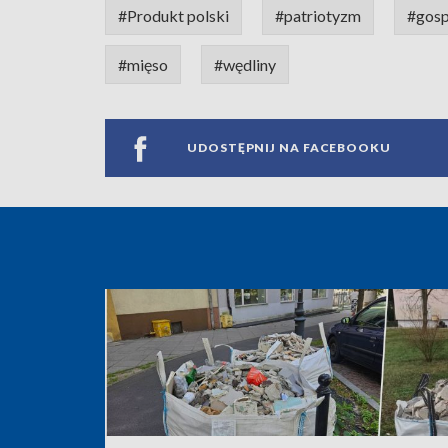
#Produkt polski
#patriotyzm
#gos
#mięso
#wędliny
UDOSTĘPNIJ NA FACEBOOKU