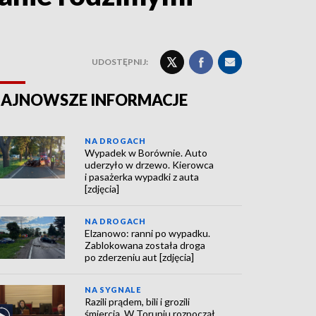
UDOSTĘPNIJ:
AJNOWSZE INFORMACJE
NA DROGACH
Wypadek w Borównie. Auto
uderzyło w drzewo. Kierowca
i pasażerka wypadki z auta
[zdjęcia]
NA DROGACH
Elzanowo: ranni po wypadku.
Zablokowana została droga
po zderzeniu aut [zdjęcia]
NA SYGNALE
Razili prądem, bili i grozili
śmiercią. W Toruniu rozpoczął