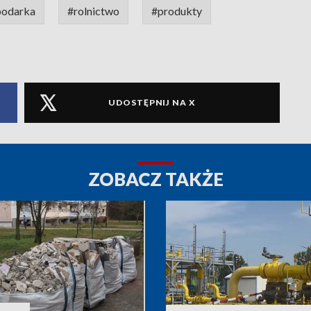
podarka
#rolnictwo
#produkty
UDOSTĘPNIJ NA X
ZOBACZ TAKŻE