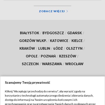
ZOBACZ WIĘCEJ
BIAŁYSTOK
/
BYDGOSZCZ
/
GDAŃSK
/
GORZÓW WLKP.
/
KATOWICE
/
KIELCE
/
KRAKÓW
/
LUBLIN
/
ŁÓDŹ
/
OLSZTYN
/
OPOLE
/
POZNAŃ
/
RZESZÓW
/
SZCZECIN
/
WARSZAWA
/
WROCŁAW
Szanujemy Twoją prywatność
Dołącz do nas:
Kliknij "Akceptuję i przechodzę do serwisu", aby wyrazić zgody na
korzystanie z technologii automatycznego śledzenia i zbierania danych,
TVP
dostęp do informacji na Twoim urządzeniu końcowym i ich
Abonament TVP
przechowywanie oraz na przetwarzanie Twoich danych osobowych przez