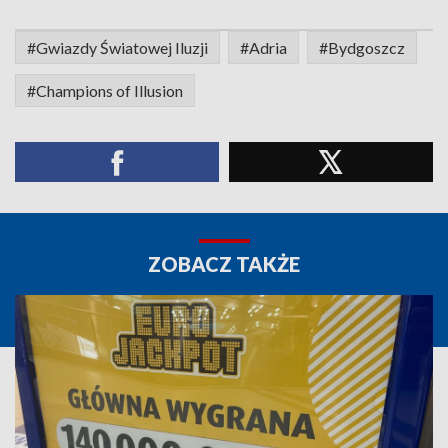
#Gwiazdy Światowej Iluzji
#Adria
#Bydgoszcz
#Champions of Illusion
ZOBACZ TAKŻE