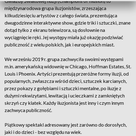
Gwiazdy Światowej Iluzji (Champions of Illusion) to
międzynarodowa grupa iluzjonistów, zrzeszająca
kilkudziesięciu artystów z całego świata, prezentująca
dwugodzinne interaktywne show, gdzie triki i sztuczki, znane
dotąd tylko z ekranu telewizora, są dosłownie na
wyciągnięcie ręki. Jej występy miała już okazję podziwiać
publiczność z wielu polskich, jak i europejskich miast.
We wrześniu 2019 r. grupa zachwyciła swoimi występami
m.in. amerykańską widownię w Chicago, Hoffman Estates, St.
Louis i Phoenix. Artyści prezentują przeróżne formy iluzji, od
popularnych, zwłaszcza wśród dzieci, sztuczek karcianych,
przez pokazy z gołębiami i sztuczki mentalne, po iluzje z
dużymi rekwizytami, lewitacją i ucieczkami z zamkniętych
skrzyń czy klatek. Każdy iluzjonista jest inny i czym innym
zachwyca publiczność.
Piątkowy spektakl adresowany jest zarówno do dorosłych,
jaki i do dzieci - bez względu na wiek.