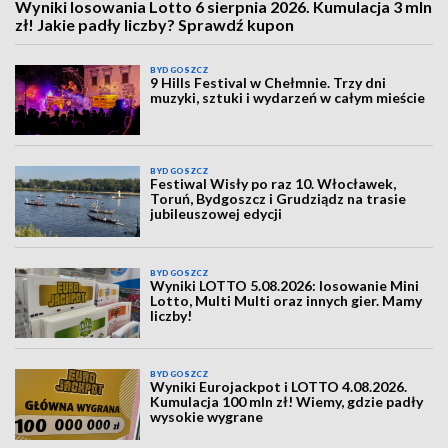
Wyniki losowania Lotto 6 sierpnia 2026. Kumulacja 3 mln
zł! Jakie padły liczby? Sprawdź kupon
BYDGOSZCZ
9 Hills Festival w Chełmnie. Trzy dni
muzyki, sztuki i wydarzeń w całym mieście
BYDGOSZCZ
Festiwal Wisły po raz 10. Włocławek,
Toruń, Bydgoszcz i Grudziądz na trasie
jubileuszowej edycji
BYDGOSZCZ
Wyniki LOTTO 5.08.2026: losowanie Mini
Lotto, Multi Multi oraz innych gier. Mamy
liczby!
BYDGOSZCZ
Wyniki Eurojackpot i LOTTO 4.08.2026.
Kumulacja 100 mln zł! Wiemy, gdzie padły
wysokie wygrane