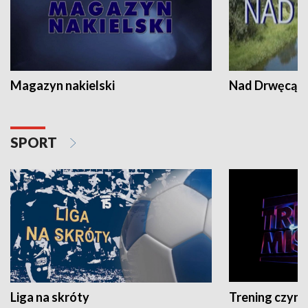
Magazyn nakielski
Nad Drwęcą
SPORT
Liga na skróty
Trening czyni 