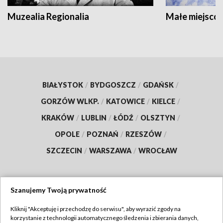
Muzealia Regionalia
Małe miejscow
BIAŁYSTOK
/
BYDGOSZCZ
/
GDAŃSK
/
GORZÓW WLKP.
/
KATOWICE
/
KIELCE
/
KRAKÓW
/
LUBLIN
/
ŁÓDŹ
/
OLSZTYN
/
OPOLE
/
POZNAŃ
/
RZESZÓW
/
SZCZECIN
/
WARSZAWA
/
WROCŁAW
Szanujemy Twoją prywatność
Dołącz do nas:
Kliknij "Akceptuję i przechodzę do serwisu", aby wyrazić zgody na
korzystanie z technologii automatycznego śledzenia i zbierania danych,
TVP