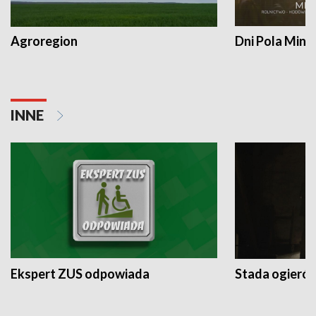
Agroregion
Dni Pola Min
INNE
Ekspert ZUS odpowiada
Stada ogieró