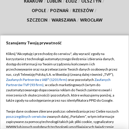
KRAKÓW
/
LUBLIN
/
ŁÓDŹ
/
OLSZTYN
/
OPOLE
/
POZNAŃ
/
RZESZÓW
/
SZCZECIN
/
WARSZAWA
/
WROCŁAW
Szanujemy Twoją prywatność
Dołącz do nas:
Kliknij "Akceptuję i przechodzę do serwisu", aby wyrazić zgody na
korzystanie z technologii automatycznego śledzenia i zbierania danych,
TVP
dostęp do informacji na Twoim urządzeniu końcowym i ich
Abonament TVP
przechowywanie oraz na przetwarzanie Twoich danych osobowych przez
Regulamin TVP
nas, czyli Telewizję Polską S.A. w likwidacji (zwaną dalej również „TVP”),
Emisja w TVP
Polityka prywatności
Zaufanych Partnerów z IAB* (1201 firm)
oraz pozostałych
Zaufanych
Partnerów TVP (93 firm)
, w celach marketingowych (w tym do
Centrum informacji TVP
Moje zgody
zautomatyzowanego dopasowania reklam do Twoich zainteresowań i
mierzenia ich skuteczności) i pozostałych, które wskazujemy poniżej, a
Naziemna Telewizja Cyfrowa
Pomoc
także zgody na udostępnianie przez nas identyfikatora PPID do Google.
Sklep TVP
Biuro reklamy
Twoje dane osobowe zbierane podczas odwiedzania przez Ciebie naszych
Rada Programowa
Kontakt
poszczególnych serwisów
zwanych dalej „Portalem”, w tym informacje
zapisywane za pomocą technologii takich jak: pliki cookie, sygnalizatory
System NOS
WWW lub innych podobnych technologii umożliwiających świadczenie