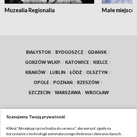
Muzealia Regionalia
Małe miejscow
BIAŁYSTOK
/
BYDGOSZCZ
/
GDAŃSK
/
GORZÓW WLKP.
/
KATOWICE
/
KIELCE
/
KRAKÓW
/
LUBLIN
/
ŁÓDŹ
/
OLSZTYN
/
OPOLE
/
POZNAŃ
/
RZESZÓW
/
SZCZECIN
/
WARSZAWA
/
WROCŁAW
Szanujemy Twoją prywatność
Dołącz do nas:
Kliknij "Akceptuję i przechodzę do serwisu", aby wyrazić zgody na
korzystanie z technologii automatycznego śledzenia i zbierania danych,
TVP