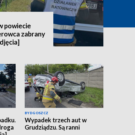
 powiecie
erowca zabrany
djęcia]
BYDGOSZCZ
padku.
Wypadek trzech aut w
droga
Grudziądzu. Są ranni
ia]