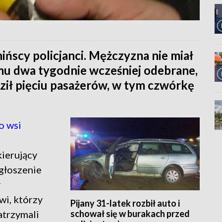
ińscy policjanci. Mężczyzna nie miał
mu dwa tygodnie wcześniej odebrane,
ił pięciu pasażerów, w tym czwórkę
o wsi
kierujący
zgłoszenie
y
wi, którzy
Pijany 31-latek rozbił auto i
schował się w burakach przed
atrzymali