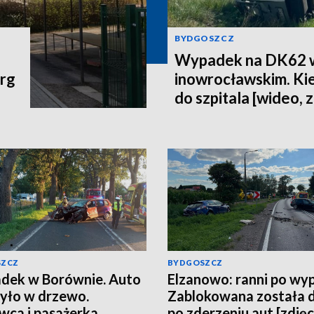
BYDGOSZCZ
Wypadek na DK62 w
arg
inowrocławskim. Ki
do szpitala [wideo, z
SZCZ
BYDGOSZCZ
dek w Borównie. Auto
Elzanowo: ranni po wy
yło w drzewo.
Zablokowana została 
wca i pasażerka
po zderzeniu aut [zdjęc