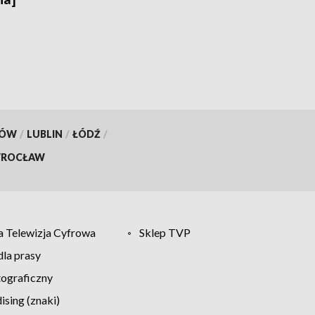
KÓW
/
LUBLIN
/
ŁÓDŹ
/
ROCŁAW
 Telewizja Cyfrowa
Sklep TVP
la prasy
tograficzny
sing (znaki)