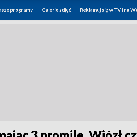
asze programy
Galerie zdjęć
Reklamuj się w TV i na
mając 3 promile. Wiózł c