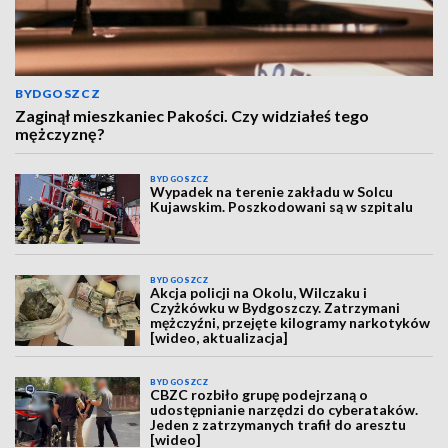
BYDGOSZCZ
Zaginął mieszkaniec Pakości. Czy widziałeś tego
mężczyznę?
BYDGOSZCZ
Wypadek na terenie zakładu w Solcu
Kujawskim. Poszkodowani są w szpitalu
BYDGOSZCZ
Akcja policji na Okolu, Wilczaku i
Czyżkówku w Bydgoszczy. Zatrzymani
mężczyźni, przejęte kilogramy narkotyków
[wideo, aktualizacja]
BYDGOSZCZ
CBZC rozbiło grupę podejrzaną o
udostępnianie narzędzi do cyberataków.
Jeden z zatrzymanych trafił do aresztu
[wideo]