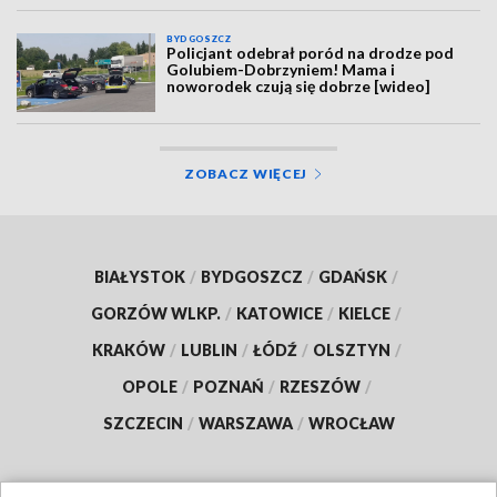
BYDGOSZCZ
Policjant odebrał poród na drodze pod
Golubiem-Dobrzyniem! Mama i
noworodek czują się dobrze [wideo]
ZOBACZ WIĘCEJ
BIAŁYSTOK
/
BYDGOSZCZ
/
GDAŃSK
/
GORZÓW WLKP.
/
KATOWICE
/
KIELCE
/
KRAKÓW
/
LUBLIN
/
ŁÓDŹ
/
OLSZTYN
/
OPOLE
/
POZNAŃ
/
RZESZÓW
/
SZCZECIN
/
WARSZAWA
/
WROCŁAW