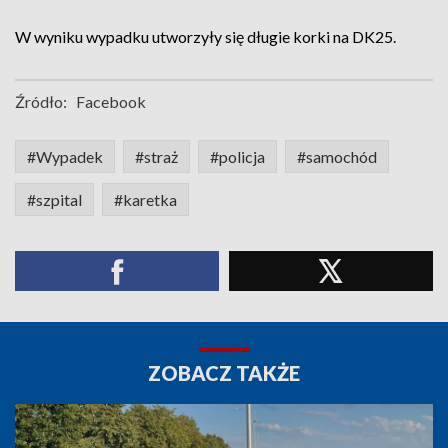
W wyniku wypadku utworzyły się długie korki na DK25.
Źródło:
Facebook
#Wypadek
#straż
#policja
#samochód
#szpital
#karetka
ZOBACZ TAKŻE