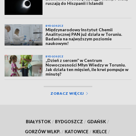
ruszają do Hiszpanii i Islandii
BYDGOSZCZ
Międzynarodowy Instytut Chemii
Analitycznej PAN już działa w Toruniu.
Badania na najwyższym poziomie
naukowym!
BYDGOSZCZ
„Dzień z sercem” w Centrum
Nowoczesności Młyn Wiedzy w Toruniu.
Jak działa ten mięsień, ile krwi pompuje w
minutę?
ZOBACZ WIĘCEJ
BIAŁYSTOK
/
BYDGOSZCZ
/
GDAŃSK
/
GORZÓW WLKP.
/
KATOWICE
/
KIELCE
/