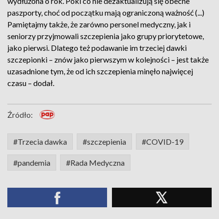
wydłużona o rok. Póki co nie dezaktualizują się obecne
paszporty, choć od początku mają ograniczoną ważność (...)
Pamiętajmy także, że zarówno personel medyczny, jak i
seniorzy przyjmowali szczepienia jako grupy priorytetowe,
jako pierwsi. Dlatego też podawanie im trzeciej dawki
szczepionki – znów jako pierwszym w kolejności – jest także
uzasadnione tym, że od ich szczepienia minęło najwięcej
czasu – dodał.
Źródło:
#Trzecia dawka
#szczepienia
#COVID-19
#pandemia
#Rada Medyczna