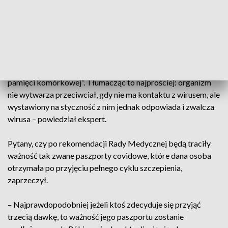
będzie i tym razem? Konieczne będą dalsze badania – dodał.
Przyznał, że badanie poziomu przeciwciał jest najtańszym i
najprostszym sposobem sprawdzania poziomu odporności,
ale nie jest idealnym. – Może być bowiem tak, że poziom
przeciwciał spada, a mimo tego odporność jest „zapisana w
pamięci komórkowej”. Tłumacząc to najprościej: organizm
nie wytwarza przeciwciał, gdy nie ma kontaktu z wirusem, ale
wystawiony na styczność z nim jednak odpowiada i zwalcza
wirusa – powiedział ekspert.
Pytany, czy po rekomendacji Rady Medycznej będą traciły
ważność tak zwane paszporty covidowe, które dana osoba
otrzymała po przyjęciu pełnego cyklu szczepienia,
zaprzeczył.
– Najprawdopodobniej jeżeli ktoś zdecyduje się przyjąć
trzecią dawkę, to ważność jego paszportu zostanie