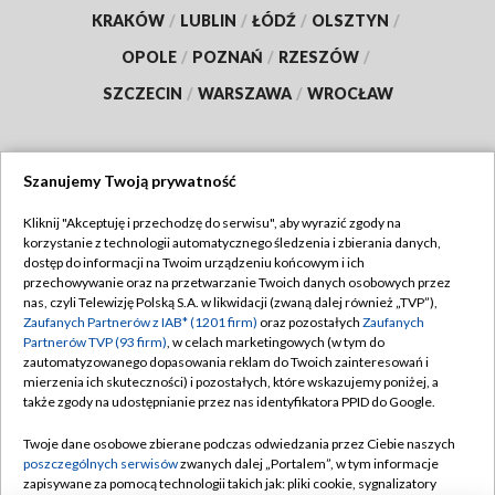
KRAKÓW
/
LUBLIN
/
ŁÓDŹ
/
OLSZTYN
/
OPOLE
/
POZNAŃ
/
RZESZÓW
/
SZCZECIN
/
WARSZAWA
/
WROCŁAW
Szanujemy Twoją prywatność
Dołącz do nas:
Kliknij "Akceptuję i przechodzę do serwisu", aby wyrazić zgody na
korzystanie z technologii automatycznego śledzenia i zbierania danych,
TVP
dostęp do informacji na Twoim urządzeniu końcowym i ich
Abonament TVP
przechowywanie oraz na przetwarzanie Twoich danych osobowych przez
Regulamin TVP
nas, czyli Telewizję Polską S.A. w likwidacji (zwaną dalej również „TVP”),
Emisja w TVP
Polityka prywatności
Zaufanych Partnerów z IAB* (1201 firm)
oraz pozostałych
Zaufanych
Partnerów TVP (93 firm)
, w celach marketingowych (w tym do
Centrum informacji TVP
Moje zgody
zautomatyzowanego dopasowania reklam do Twoich zainteresowań i
mierzenia ich skuteczności) i pozostałych, które wskazujemy poniżej, a
Naziemna Telewizja Cyfrowa
Pomoc
także zgody na udostępnianie przez nas identyfikatora PPID do Google.
Sklep TVP
Biuro reklamy
Twoje dane osobowe zbierane podczas odwiedzania przez Ciebie naszych
Rada Programowa
Kontakt
poszczególnych serwisów
zwanych dalej „Portalem”, w tym informacje
zapisywane za pomocą technologii takich jak: pliki cookie, sygnalizatory