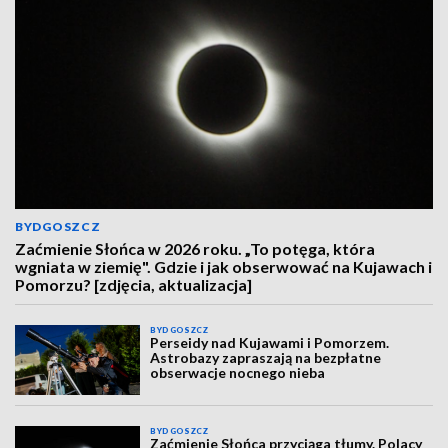
BYDGOSZCZ
Zaćmienie Słońca w 2026 roku. „To potęga, która
wgniata w ziemię". Gdzie i jak obserwować na Kujawach i
Pomorzu? [zdjęcia, aktualizacja]
BYDGOSZCZ
Perseidy nad Kujawami i Pomorzem.
Astrobazy zapraszają na bezpłatne
obserwacje nocnego nieba
BYDGOSZCZ
Zaćmienie Słońca przyciąga tłumy. Polacy