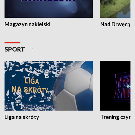
Magazyn nakielski
Nad Drwęcą
SPORT
Liga na skróty
Trening czyni 