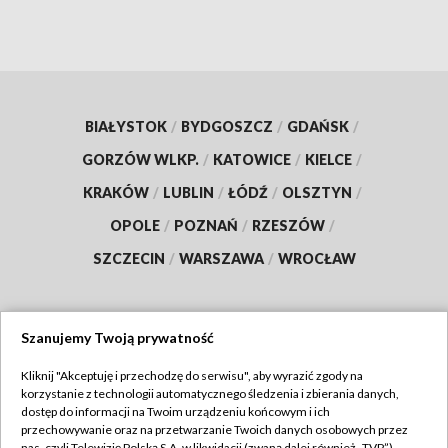
BIAŁYSTOK
/
BYDGOSZCZ
/
GDAŃSK
/
GORZÓW WLKP.
/
KATOWICE
/
KIELCE
/
KRAKÓW
/
LUBLIN
/
ŁÓDŹ
/
OLSZTYN
/
OPOLE
/
POZNAŃ
/
RZESZÓW
/
SZCZECIN
/
WARSZAWA
/
WROCŁAW
Szanujemy Twoją prywatność
Dołącz do nas:
Kliknij "Akceptuję i przechodzę do serwisu", aby wyrazić zgody na
korzystanie z technologii automatycznego śledzenia i zbierania danych,
TVP
dostęp do informacji na Twoim urządzeniu końcowym i ich
Abonament TVP
przechowywanie oraz na przetwarzanie Twoich danych osobowych przez
Regulamin TVP
nas, czyli Telewizję Polską S.A. w likwidacji (zwaną dalej również „TVP”),