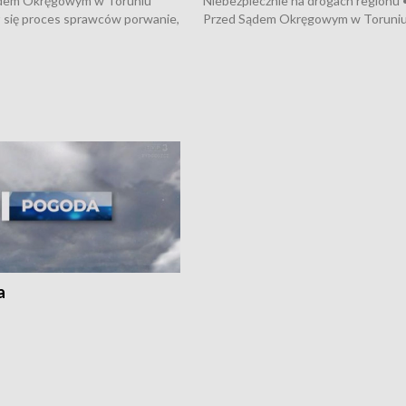
dem Okręgowym w Toruniu
Niebezpiecznie na drogach regionu 
 się proces sprawców porwanie,
Przed Sądem Okręgowym w Toruni
 tortur pod Grudziądzem • 3 mln
rozpoczął się proces sprawców por
 mogą wynosić straty po pożarze
pobicie i tortur pod Grudziądzem • 
Kossaka w Bydgoszczy •
o oszczędzanie wody • Ważne dla
cznie na drogach regionu •
rolników badania w Stacji Doświadcz
ąg sporu o pranie na bydgoskich
Oceny Odmian w Chrząstowie
kach
a