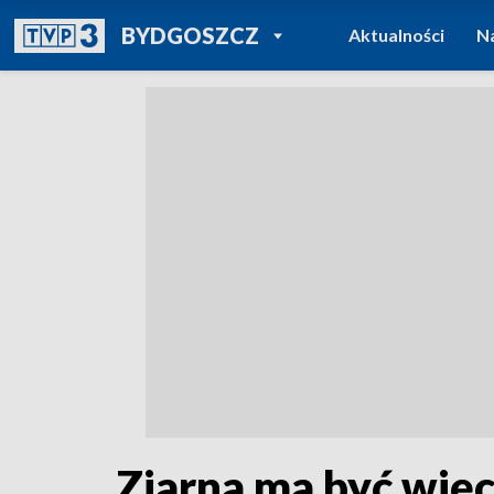
POWRÓT DO
BYDGOSZCZ
Aktualności
N
TVP REGIONY
Ziarna ma być więce