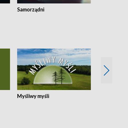
Samorządni
Wspólna sp
Myśliwy myśli
Spotkania z 