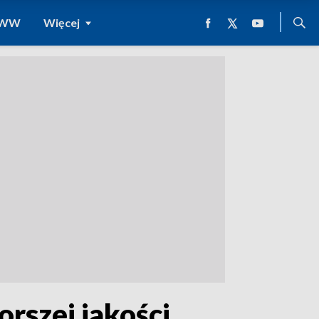
 WWW
Więcej
orszej jakości