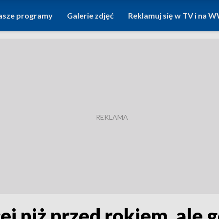
asze programy
Galerie zdjęć
Reklamuj się w TV i na
j niż przed rokiem, ale g