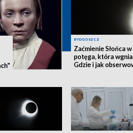
BYDGOSZCZ
Zaćmienie Słońca w 
potęga, która wgnia
:
Gdzie i jak obserwo
ach"
Pomorzu? [zdjęcia, a