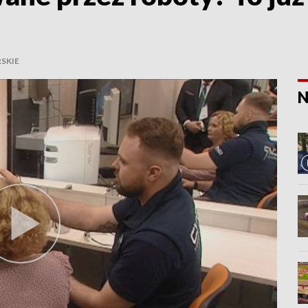
SKIE
N