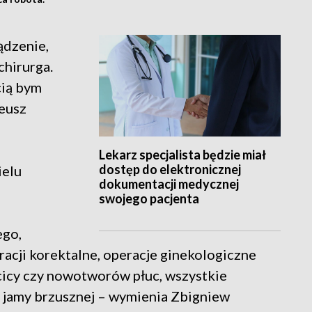
ądzenie,
chirurga.
cią bym
eusz
Lekarz specjalista będzie miał
dostęp do elektronicznej
ielu
dokumentacji medycznej
swojego pacjenta
ego,
eracji korektalne, operacje ginekologiczne
cicy czy nowotworów płuc, wszystkie
 jamy brzusznej – wymienia Zbigniew