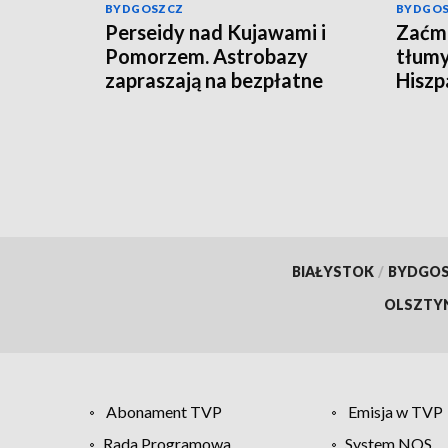
BYDGOSZCZ
BYDGO
Perseidy nad Kujawami i
Zaćmi
Pomorzem. Astrobazy
tłumy
zapraszają na bezpłatne
Hiszpa
obserwacje nocnego nieba
BIAŁYSTOK
/
BYDGO
OLSZTY
Abonament TVP
Emisja w TVP
Rada Programowa
System NOS