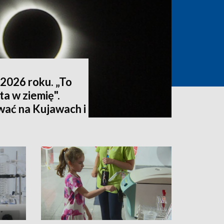
2026 roku. „To
ta w ziemię".
wać na Kujawach i
ktualizacja]