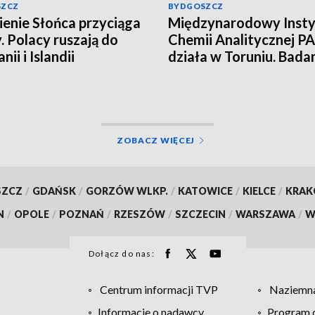
SZCZ
BYDGOSZCZ
enie Słońca przyciąga
Międzynarodowy Insty
. Polacy ruszają do
Chemii Analitycznej PA
nii i Islandii
działa w Toruniu. Bada
najwyższym poziomie
naukowym!
ZOBACZ WIĘCEJ
SZCZ
/
GDAŃSK
/
GORZÓW WLKP.
/
KATOWICE
/
KIELCE
/
KRA
N
/
OPOLE
/
POZNAŃ
/
RZESZÓW
/
SZCZECIN
/
WARSZAWA
/
W
Dołącz do nas:
Centrum informacji TVP
Naziemna
Informacje o nadawcy
Program d