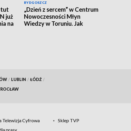
BYDGOSZCZ
tut
„Dzień z sercem” w Centrum
N już
Nowoczesności Młyn
nia na
Wiedzy w Toruniu. Jak
działa ten mięsień, ile krwi
pompuje w minutę?
KÓW
/
LUBLIN
/
ŁÓDŹ
/
ROCŁAW
 Telewizja Cyfrowa
Sklep TVP
la prasy