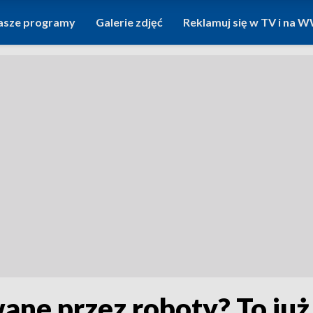
asze programy
Galerie zdjęć
Reklamuj się w TV i na
e przez roboty? To już s