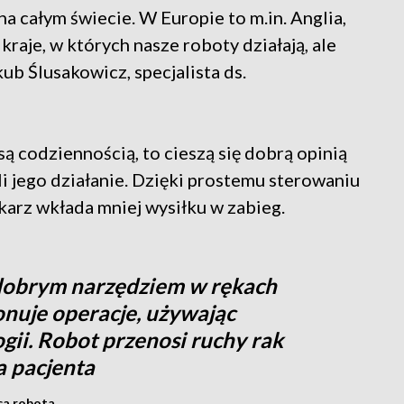
 na całym świecie. W Europie to m.in. Anglia,
kraje, w których nasze roboty działają, ale
kub Ślusakowicz, specjalista ds.
ą codziennością, to cieszą się dobrą opinią
i jego działanie. Dzięki prostemu sterowaniu
karz wkłada mniej wysiłku w zabieg.
 dobrym narzędziem w rękach
onuje operacje, używając
ii. Robot przenosi ruchy rak
a pacjenta
ca robota.