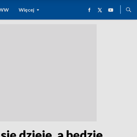
 WWW
Więcej
ię dzieje, a będzie