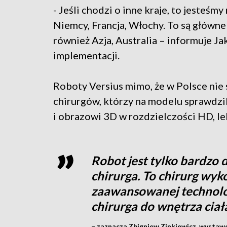
- Jeśli chodzi o inne kraje, to jesteśmy
Niemcy, Francja, Włochy. To są główne 
również Azja, Australia – informuje Ja
implementacji.
Roboty Versius mimo, że w Polsce nie s
chirurgów, którzy na modelu sprawdzil
i obrazowi 3D w rozdzielczości HD, le
Robot jest tylko bardzo
chirurga. To chirurg wyk
zaawansowanej technolog
chirurga do wnętrza ciał
– zaznacza Zbigniew Zinkiewicz, wystaw