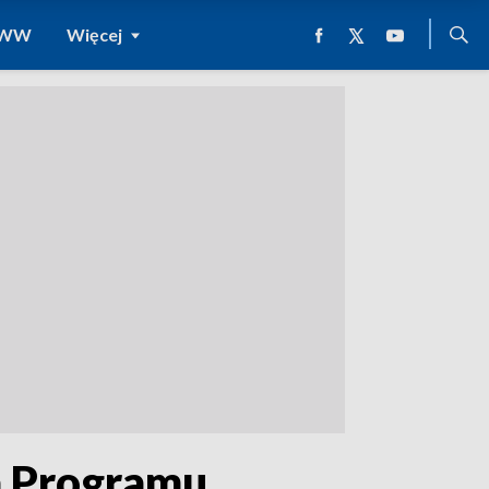
 WWW
Więcej
a Programu