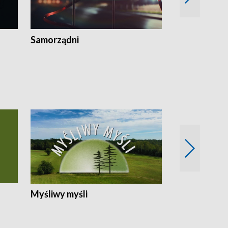
Samorządni
Wspólna sp
Myśliwy myśli
Spotkania z 