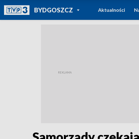
POWRÓT DO
BYDGOSZCZ
Aktualności
N
TVP REGIONY
Samorządy czekają