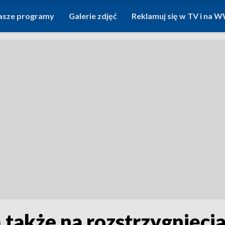
asze programy
Galerie zdjęć
Reklamuj się w TV i na
 także na rozstrzygnięci