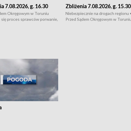
ia 7.08.2026, g. 16.30
Zbliżenia 7.08.2026, g. 15.30
dem Okręgowym w Toruniu
Niebezpiecznie na drogach regionu 
 się proces sprawców porwanie,
Przed Sądem Okręgowym w Toruni
 tortur pod Grudziądzem • 3 mln
rozpoczął się proces sprawców por
 mogą wynosić straty po pożarze
pobicie i tortur pod Grudziądzem • 
Kossaka w Bydgoszczy •
o oszczędzanie wody • Ważne dla
cznie na drogach regionu •
rolników badania w Stacji Doświadcz
ąg sporu o pranie na bydgoskich
Oceny Odmian w Chrząstowie
kach
a