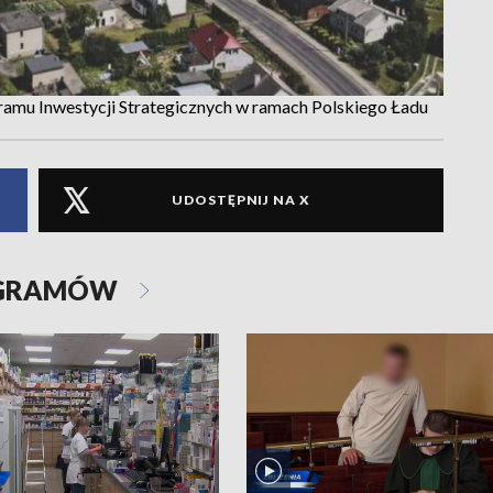
ramu Inwestycji Strategicznych w ramach Polskiego Ładu
UDOSTĘPNIJ NA X
OGRAMÓW