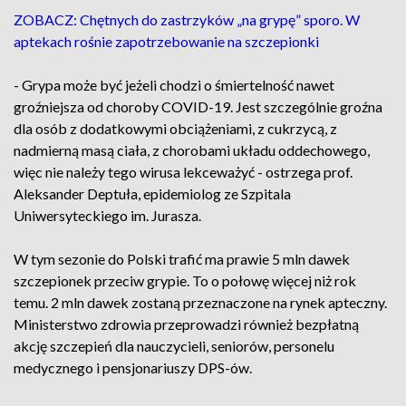
ZOBACZ: Chętnych do zastrzyków „na grypę” sporo. W
aptekach rośnie zapotrzebowanie na szczepionki
- Grypa może być jeżeli chodzi o śmiertelność nawet
groźniejsza od choroby COVID-19. Jest szczególnie groźna
dla osób z dodatkowymi obciążeniami, z cukrzycą, z
nadmierną masą ciała, z chorobami układu oddechowego,
więc nie należy tego wirusa lekceważyć - ostrzega prof.
Aleksander Deptuła, epidemiolog ze Szpitala
Uniwersyteckiego im. Jurasza.
W tym sezonie do Polski trafić ma prawie 5 mln dawek
szczepionek przeciw grypie. To o połowę więcej niż rok
temu. 2 mln dawek zostaną przeznaczone na rynek apteczny.
Ministerstwo zdrowia przeprowadzi również bezpłatną
akcję szczepień dla nauczycieli, seniorów, personelu
medycznego i pensjonariuszy DPS-ów.