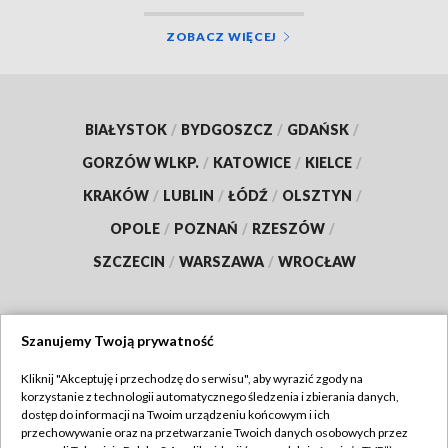
ZOBACZ WIĘCEJ
BIAŁYSTOK
/
BYDGOSZCZ
/
GDAŃSK
/
GORZÓW WLKP.
/
KATOWICE
/
KIELCE
/
KRAKÓW
/
LUBLIN
/
ŁÓDŹ
/
OLSZTYN
/
OPOLE
/
POZNAŃ
/
RZESZÓW
/
SZCZECIN
/
WARSZAWA
/
WROCŁAW
Szanujemy Twoją prywatność
Dołącz do nas:
Kliknij "Akceptuję i przechodzę do serwisu", aby wyrazić zgody na
korzystanie z technologii automatycznego śledzenia i zbierania danych,
TVP
dostęp do informacji na Twoim urządzeniu końcowym i ich
Abonament TVP
przechowywanie oraz na przetwarzanie Twoich danych osobowych przez
Regulamin TVP