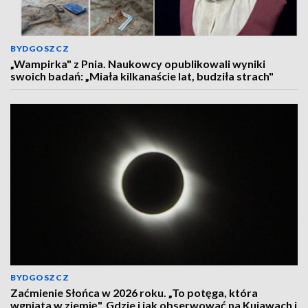
BYDGOSZCZ
„Wampirka" z Pnia. Naukowcy opublikowali wyniki
swoich badań: „Miała kilkanaście lat, budziła strach"
BYDGOSZCZ
Zaćmienie Słońca w 2026 roku. „To potęga, która
wgniata w ziemię". Gdzie i jak obserwować na Kujawach i