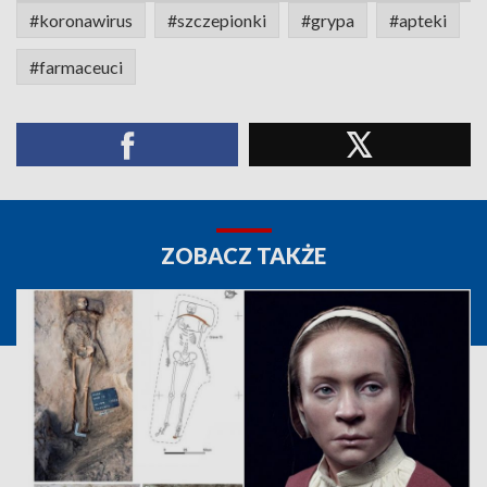
#koronawirus
#szczepionki
#grypa
#apteki
#farmaceuci
ZOBACZ TAKŻE