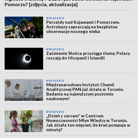
Pomorzu? [zdjęcia, aktualizacja]
BYDGOSZCZ
Perseidy nad Kujawami i Pomorzem.
Astrobazy zapraszają na bezpłatne
obserwacje nocnego nieba
BYDGOSZCZ
Zaćmienie Słońca przyciąga tłumy. Polacy
ruszają do Hiszpanii i Islandii
BYDGOSZCZ
Międzynarodowy Instytut Chemii
Analitycznej PAN już działa w Toruniu.
Badania na najwyższym poziomie
naukowym!
BYDGOSZCZ
„Dzień z sercem” w Centrum
Nowoczesności Młyn Wiedzy w Toruniu.
Jak działa ten mięsień, ile krwi pompuje w
minutę?