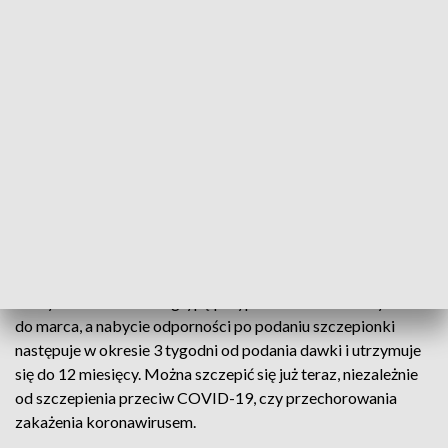
Powroźnik.
Na razie zaszczepić można się tylko w przychodni. Ale także
apteki mają doświadczenie zdobyte przy szczepieniu
przeciw COVID-19.
Łukasz Fijałkowski, farmaceuta: - Jako branża bardzo
mocno walczymy o to, żeby szczepienia przeciwko grypie
także były możliwe w aptekach, dzięki czemu pacjent nie
musi iść najpierw do apteki, potem do gabinetu, tylko byłyby
zaszczepiony przy jednej wizycie.
Szczyt zachorowań na grypę przypada na okres od stycznia
do marca, a nabycie odporności po podaniu szczepionki
następuje w okresie 3 tygodni od podania dawki i utrzymuje
się do 12 miesięcy. Można szczepić się już teraz, niezależnie
od szczepienia przeciw COVID-19, czy przechorowania
zakażenia koronawirusem.