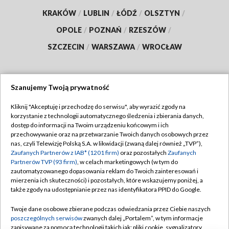
KRAKÓW
/
LUBLIN
/
ŁÓDŹ
/
OLSZTYN
/
OPOLE
/
POZNAŃ
/
RZESZÓW
/
SZCZECIN
/
WARSZAWA
/
WROCŁAW
Szanujemy Twoją prywatność
Dołącz do nas:
Kliknij "Akceptuję i przechodzę do serwisu", aby wyrazić zgody na
korzystanie z technologii automatycznego śledzenia i zbierania danych,
TVP
dostęp do informacji na Twoim urządzeniu końcowym i ich
Abonament TVP
przechowywanie oraz na przetwarzanie Twoich danych osobowych przez
Regulamin TVP
nas, czyli Telewizję Polską S.A. w likwidacji (zwaną dalej również „TVP”),
Emisja w TVP
Polityka prywatności
Zaufanych Partnerów z IAB* (1201 firm)
oraz pozostałych
Zaufanych
Partnerów TVP (93 firm)
, w celach marketingowych (w tym do
Centrum informacji TVP
Moje zgody
zautomatyzowanego dopasowania reklam do Twoich zainteresowań i
mierzenia ich skuteczności) i pozostałych, które wskazujemy poniżej, a
Naziemna Telewizja Cyfrowa
Pomoc
także zgody na udostępnianie przez nas identyfikatora PPID do Google.
Sklep TVP
Biuro reklamy
Twoje dane osobowe zbierane podczas odwiedzania przez Ciebie naszych
Rada Programowa
Kontakt
poszczególnych serwisów
zwanych dalej „Portalem”, w tym informacje
zapisywane za pomocą technologii takich jak: pliki cookie, sygnalizatory