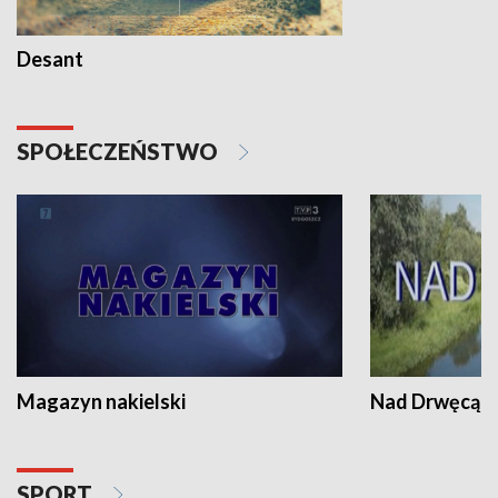
Desant
SPOŁECZEŃSTWO
Magazyn nakielski
Nad Drwęcą
SPORT