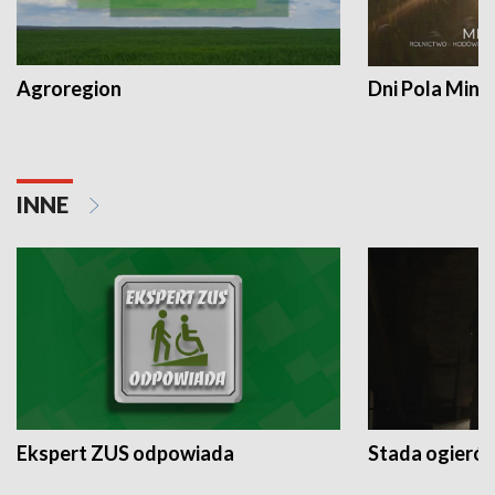
Agroregion
Dni Pola Min
INNE
Ekspert ZUS odpowiada
Stada ogieró