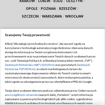
KRAKÓW
/
LUBLIN
/
ŁÓDŹ
/
OLSZTYN
/
OPOLE
/
POZNAŃ
/
RZESZÓW
/
SZCZECIN
/
WARSZAWA
/
WROCŁAW
Szanujemy Twoją prywatność
Dołącz do nas:
Kliknij "Akceptuję i przechodzę do serwisu", aby wyrazić zgody na
korzystanie z technologii automatycznego śledzenia i zbierania danych,
TVP
dostęp do informacji na Twoim urządzeniu końcowym i ich
Abonament TVP
przechowywanie oraz na przetwarzanie Twoich danych osobowych przez
Regulamin TVP
nas, czyli Telewizję Polską S.A. w likwidacji (zwaną dalej również „TVP”),
Emisja w TVP
Polityka prywatności
Zaufanych Partnerów z IAB* (1201 firm)
oraz pozostałych
Zaufanych
Partnerów TVP (93 firm)
, w celach marketingowych (w tym do
Centrum informacji TVP
Moje zgody
zautomatyzowanego dopasowania reklam do Twoich zainteresowań i
mierzenia ich skuteczności) i pozostałych, które wskazujemy poniżej, a
Naziemna Telewizja Cyfrowa
Pomoc
także zgody na udostępnianie przez nas identyfikatora PPID do Google.
Sklep TVP
Biuro reklamy
Twoje dane osobowe zbierane podczas odwiedzania przez Ciebie naszych
Rada Programowa
Kontakt
poszczególnych serwisów
zwanych dalej „Portalem”, w tym informacje
zapisywane za pomocą technologii takich jak: pliki cookie, sygnalizatory
System NOS
WWW lub innych podobnych technologii umożliwiających świadczenie