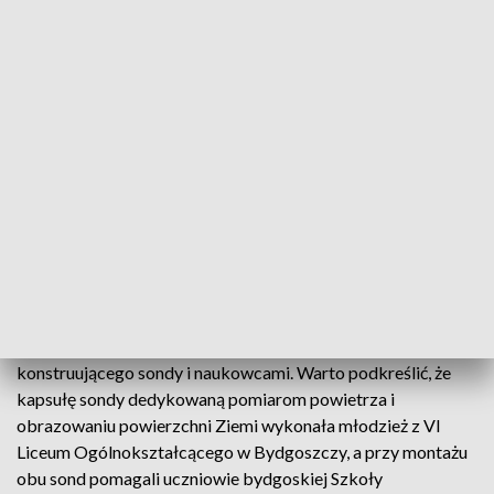
pozaziemską fizykę eksperymentalną”.
Start misji stratosferycznej BHR-21 nastąpi w niedzielę 19
września z płyty Starego Rynku w Bydgoszczy i jest
przewidziany na godz. 12:00.
Przygotowania zaczną się dwie godziny wcześniej. Będzie im
towarzyszył komentarz merytoryczny dotyczący
współczesnych zagadnień związanych z sondowaniami
atmosfery oraz aspektów historycznych z naciskiem na
zapomniany wkład bydgoskich pionierów penetracji
przestworzy.
Przewidywane są także rozmowy z członkami zespołu
konstruującego sondy i naukowcami. Warto podkreślić, że
kapsułę sondy dedykowaną pomiarom powietrza i
obrazowaniu powierzchni Ziemi wykonała młodzież z VI
Liceum Ogólnokształcącego w Bydgoszczy, a przy montażu
obu sond pomagali uczniowie bydgoskiej Szkoły