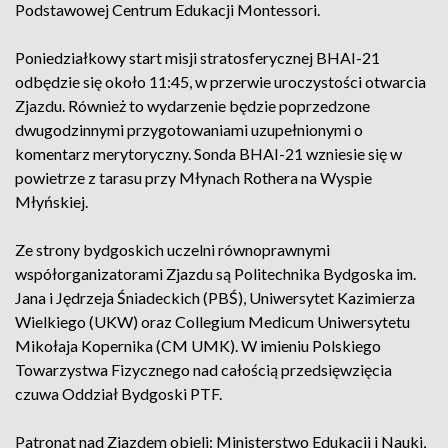
Podstawowej Centrum Edukacji Montessori.
Poniedziałkowy start misji stratosferycznej BHAI-21
odbędzie się około 11:45, w przerwie uroczystości otwarcia
Zjazdu. Również to wydarzenie będzie poprzedzone
dwugodzinnymi przygotowaniami uzupełnionymi o
komentarz merytoryczny. Sonda BHAI-21 wzniesie się w
powietrze z tarasu przy Młynach Rothera na Wyspie
Młyńskiej.
Ze strony bydgoskich uczelni równoprawnymi
współorganizatorami Zjazdu są Politechnika Bydgoska im.
Jana i Jędrzeja Śniadeckich (PBŚ), Uniwersytet Kazimierza
Wielkiego (UKW) oraz Collegium Medicum Uniwersytetu
Mikołaja Kopernika (CM UMK). W imieniu Polskiego
Towarzystwa Fizycznego nad całością przedsięwzięcia
czuwa Oddział Bydgoski PTF.
Patronat nad Zjazdem objęli: Ministerstwo Edukacji i Nauki,