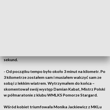
O poranku niemal 30 zawodników i zawodniczek
wystartowało na 21-kilometrową trasę. Wśród
mężczyzn od startu na prowadzenie wysunął się Damian
Kabat. Pochodzący z Bydgoszczy biegacz, kolejne pętle
pokonywał z coraz większą przewagą nad rywalami i
samotnie dotarł do mety w czasie 1 godziny 4 minut i 32
sekund.
- Od początku tempo było około 3 minut na kilometr. Po
3 kilometrze zostałem sam i musiałem walczyć sam ze
sobą i z lekkim wiatrem. Wytrzymałem do końca –
skomentował swój występ Damian Kabat, Mistrz Polski
w półmaratonie z klubu WMLKS Pomorze Stargard.
Wśród kobiet triumfowała Monika Jackiewicz z MKLu