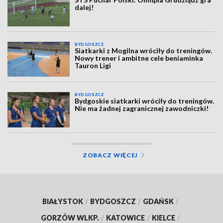
dalej!
BYDGOSZCZ
Siatkarki z Mogilna wróciły do treningów.
Nowy trener i ambitne cele beniaminka
Tauron Ligi
BYDGOSZCZ
Bydgoskie siatkarki wróciły do treningów.
Nie ma żadnej zagranicznej zawodniczki!
ZOBACZ WIĘCEJ
BIAŁYSTOK
/
BYDGOSZCZ
/
GDAŃSK
/
GORZÓW WLKP.
/
KATOWICE
/
KIELCE
/