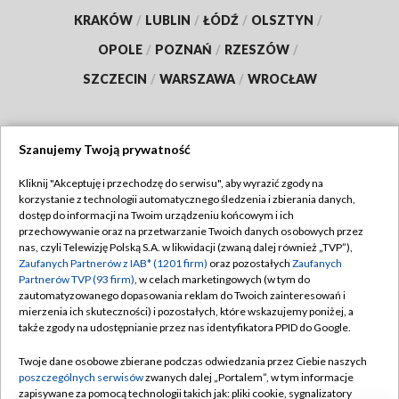
KRAKÓW
/
LUBLIN
/
ŁÓDŹ
/
OLSZTYN
/
OPOLE
/
POZNAŃ
/
RZESZÓW
/
SZCZECIN
/
WARSZAWA
/
WROCŁAW
Szanujemy Twoją prywatność
Dołącz do nas:
Kliknij "Akceptuję i przechodzę do serwisu", aby wyrazić zgody na
korzystanie z technologii automatycznego śledzenia i zbierania danych,
TVP
dostęp do informacji na Twoim urządzeniu końcowym i ich
Abonament TVP
przechowywanie oraz na przetwarzanie Twoich danych osobowych przez
Regulamin TVP
nas, czyli Telewizję Polską S.A. w likwidacji (zwaną dalej również „TVP”),
Emisja w TVP
Polityka prywatności
Zaufanych Partnerów z IAB* (1201 firm)
oraz pozostałych
Zaufanych
Partnerów TVP (93 firm)
, w celach marketingowych (w tym do
Centrum informacji TVP
Moje zgody
zautomatyzowanego dopasowania reklam do Twoich zainteresowań i
mierzenia ich skuteczności) i pozostałych, które wskazujemy poniżej, a
Naziemna Telewizja Cyfrowa
Pomoc
także zgody na udostępnianie przez nas identyfikatora PPID do Google.
Sklep TVP
Biuro reklamy
Twoje dane osobowe zbierane podczas odwiedzania przez Ciebie naszych
Rada Programowa
Kontakt
poszczególnych serwisów
zwanych dalej „Portalem”, w tym informacje
zapisywane za pomocą technologii takich jak: pliki cookie, sygnalizatory