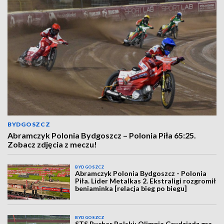
BYDGOSZCZ
Abramczyk Polonia Bydgoszcz – Polonia Piła 65:25.
Zobacz zdjęcia z meczu!
BYDGOSZCZ
Abramczyk Polonia Bydgoszcz - Polonia
Piła. Lider Metalkas 2. Ekstraligi rozgromił
beniaminka [relacja bieg po biegu]
BYDGOSZCZ
STS Puchar Polski: Olimpia Grudziądz gra