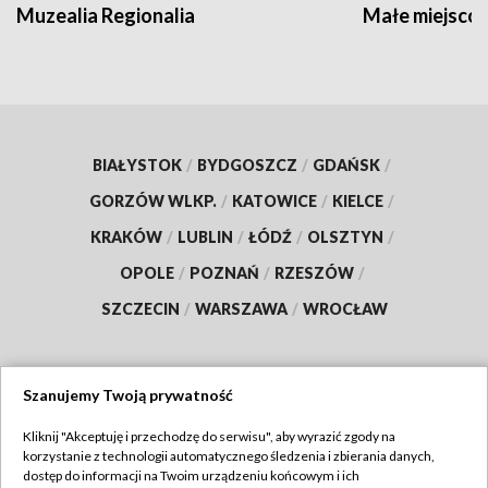
Muzealia Regionalia
Małe miejscow
BIAŁYSTOK
/
BYDGOSZCZ
/
GDAŃSK
/
GORZÓW WLKP.
/
KATOWICE
/
KIELCE
/
KRAKÓW
/
LUBLIN
/
ŁÓDŹ
/
OLSZTYN
/
OPOLE
/
POZNAŃ
/
RZESZÓW
/
SZCZECIN
/
WARSZAWA
/
WROCŁAW
Szanujemy Twoją prywatność
Dołącz do nas:
Kliknij "Akceptuję i przechodzę do serwisu", aby wyrazić zgody na
korzystanie z technologii automatycznego śledzenia i zbierania danych,
TVP
dostęp do informacji na Twoim urządzeniu końcowym i ich