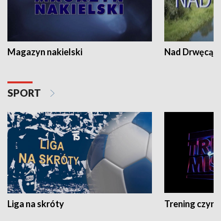
Magazyn nakielski
Nad Drwęcą
SPORT
Liga na skróty
Trening czyni 