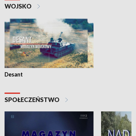
WOJSKO
Desant
SPOŁECZEŃSTWO