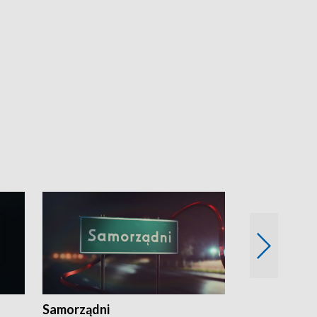
Samorządni
Wspólna sp