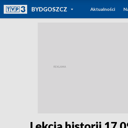
POWRÓT DO
BYDGOSZCZ
Aktualności
N
TVP REGIONY
Lekcja historii 17.