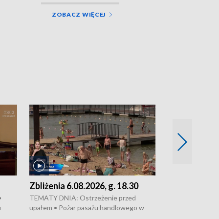
ZOBACZ WIĘCEJ
Zbliżenia 6.08.2026, g. 18.30
Zbliżenia 6.0
•
TEMATY DNIA: Ostrzeżenie przed
Groźny pożar na 
u
upałem • Pożar pasażu handlowego w
pasaż handlowy 
wanie,
Bydgoszczy • Policja rozbiła lokalną siatkę
upałów i burz • 