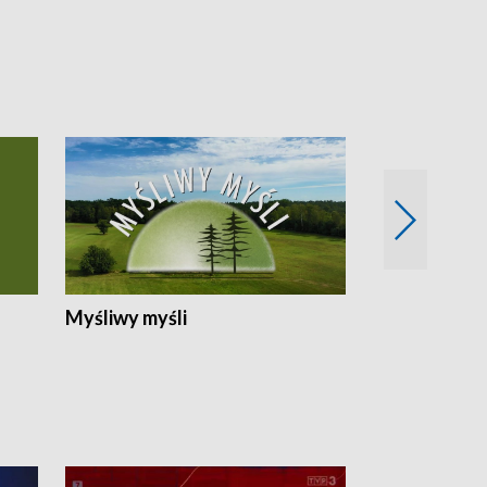
Myśliwy myśli
Spotkania z 