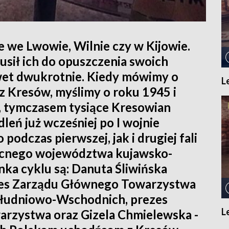
e we Lwowie, Wilnie czy w Kijowie.
sił ich do opuszczenia swoich
wet dwukrotnie. Kiedy mówimy o
Le
z Kresów, myślimy o roku 1945 i
j, tymczasem tysiące Kresowian
leń już wcześniej po I wojnie
podczas pierwszej, jak i drugiej fali
becnego województwa kujawsko-
ka cyklu są: Danuta Śliwińska
zes Zarządu Głównego Towarzystwa
łudniowo-Wschodnich, prezes
Le
arzystwa oraz Gizela Chmielewska -