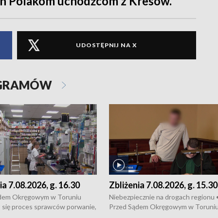
ch Polakom uchodźcom z Kresów.
UDOSTĘPNIJ NA X
OGRAMÓW
ia 7.08.2026, g. 16.30
Zbliżenia 7.08.2026, g. 15.30
dem Okręgowym w Toruniu
Niebezpiecznie na drogach regionu 
 się proces sprawców porwanie,
Przed Sądem Okręgowym w Toruni
 tortur pod Grudziądzem • 3 mln
rozpoczął się proces sprawców por