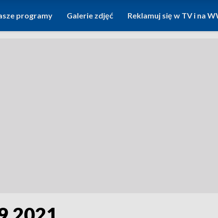
asze programy
Galerie zdjęć
Reklamuj się w TV i na
09.2021