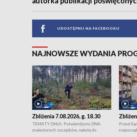
autorka publikacji poświęcony
UDOSTĘPNIJ NA FACEBOOKU
NAJNOWSZE WYDANIA PR
Zbliżenia 7.08.2026, g. 18.30
Zbliżen
TEMATY DNIA: Potwierdzono DNA
Przed Są
znalezionych szczątków, należą do
rozpoczął
zaginionej Jowity Zielińskiej • Tragiczny
pobicie i