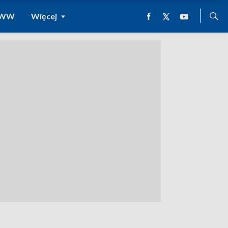
 WWW
Więcej