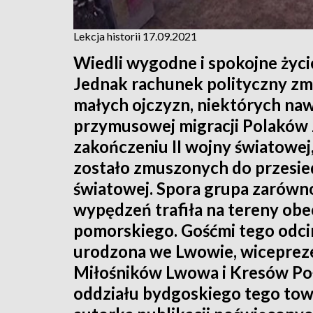
Lekcja historii 17.09.2021
Wiedli wygodne i spokojne życi
Jednak rachunek polityczny zmu
małych ojczyzn, niektórych na
przymusowej migracji Polaków 
zakończeniu II wojny światowe
zostało zmuszonych do przesied
światowej. Spora grupa zarówno 
wypędzeń trafiła na tereny o
pomorskiego. Gośćmi tego odcin
urodzona we Lwowie, wicepre
Miłośników Lwowa i Kresów Po
oddziału bydgoskiego tego tow