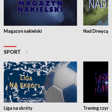
Magazyn nakielski
Nad Drwęcą
SPORT
Liga na skróty
Trening czyni 