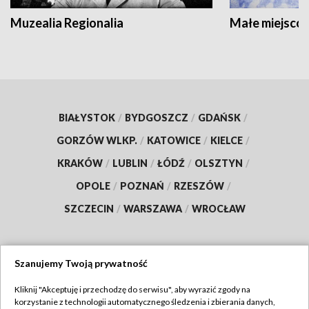
Muzealia Regionalia
Małe miejscow
BIAŁYSTOK
/
BYDGOSZCZ
/
GDAŃSK
/
GORZÓW WLKP.
/
KATOWICE
/
KIELCE
/
KRAKÓW
/
LUBLIN
/
ŁÓDŹ
/
OLSZTYN
/
OPOLE
/
POZNAŃ
/
RZESZÓW
/
SZCZECIN
/
WARSZAWA
/
WROCŁAW
Szanujemy Twoją prywatność
Dołącz do nas:
Kliknij "Akceptuję i przechodzę do serwisu", aby wyrazić zgody na
korzystanie z technologii automatycznego śledzenia i zbierania danych,
TVP