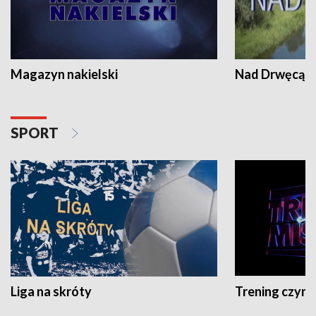
Magazyn nakielski
Nad Drwęcą
SPORT
Liga na skróty
Trening czyni 