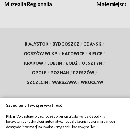
Muzealia Regionalia
Małe miejscow
BIAŁYSTOK
/
BYDGOSZCZ
/
GDAŃSK
/
GORZÓW WLKP.
/
KATOWICE
/
KIELCE
/
KRAKÓW
/
LUBLIN
/
ŁÓDŹ
/
OLSZTYN
/
OPOLE
/
POZNAŃ
/
RZESZÓW
/
SZCZECIN
/
WARSZAWA
/
WROCŁAW
Szanujemy Twoją prywatność
Dołącz do nas:
Kliknij "Akceptuję i przechodzę do serwisu", aby wyrazić zgody na
korzystanie z technologii automatycznego śledzenia i zbierania danych,
TVP
dostęp do informacji na Twoim urządzeniu końcowym i ich