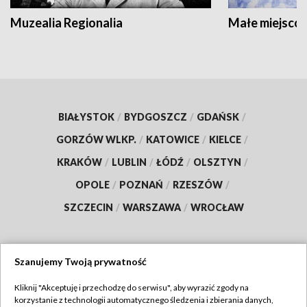
Muzealia Regionalia
Małe miejscow
BIAŁYSTOK
/
BYDGOSZCZ
/
GDAŃSK
/
GORZÓW WLKP.
/
KATOWICE
/
KIELCE
/
KRAKÓW
/
LUBLIN
/
ŁÓDŹ
/
OLSZTYN
/
OPOLE
/
POZNAŃ
/
RZESZÓW
/
SZCZECIN
/
WARSZAWA
/
WROCŁAW
Szanujemy Twoją prywatność
Dołącz do nas:
Kliknij "Akceptuję i przechodzę do serwisu", aby wyrazić zgody na
korzystanie z technologii automatycznego śledzenia i zbierania danych,
TVP