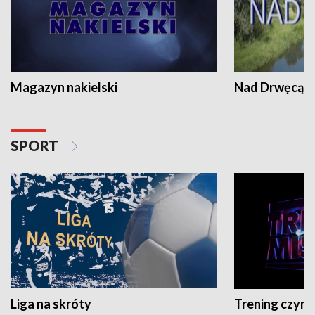
Magazyn nakielski
Nad Drwęcą
SPORT
Liga na skróty
Trening czyni 