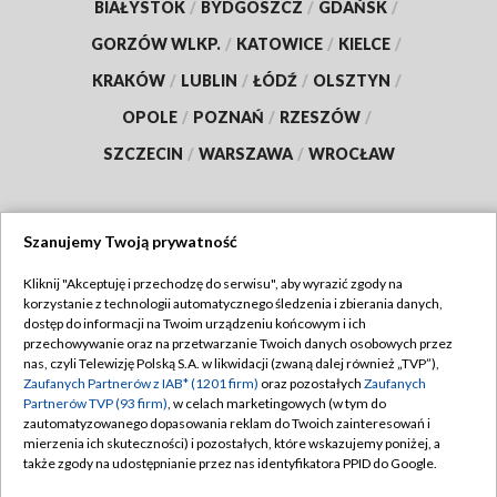
BIAŁYSTOK
/
BYDGOSZCZ
/
GDAŃSK
/
GORZÓW WLKP.
/
KATOWICE
/
KIELCE
/
KRAKÓW
/
LUBLIN
/
ŁÓDŹ
/
OLSZTYN
/
OPOLE
/
POZNAŃ
/
RZESZÓW
/
SZCZECIN
/
WARSZAWA
/
WROCŁAW
Szanujemy Twoją prywatność
Dołącz do nas:
Kliknij "Akceptuję i przechodzę do serwisu", aby wyrazić zgody na
korzystanie z technologii automatycznego śledzenia i zbierania danych,
TVP
dostęp do informacji na Twoim urządzeniu końcowym i ich
Abonament TVP
przechowywanie oraz na przetwarzanie Twoich danych osobowych przez
Regulamin TVP
nas, czyli Telewizję Polską S.A. w likwidacji (zwaną dalej również „TVP”),
Emisja w TVP
Polityka prywatności
Zaufanych Partnerów z IAB* (1201 firm)
oraz pozostałych
Zaufanych
Partnerów TVP (93 firm)
, w celach marketingowych (w tym do
Centrum informacji TVP
Moje zgody
zautomatyzowanego dopasowania reklam do Twoich zainteresowań i
mierzenia ich skuteczności) i pozostałych, które wskazujemy poniżej, a
Naziemna Telewizja Cyfrowa
Pomoc
także zgody na udostępnianie przez nas identyfikatora PPID do Google.
Sklep TVP
Biuro reklamy