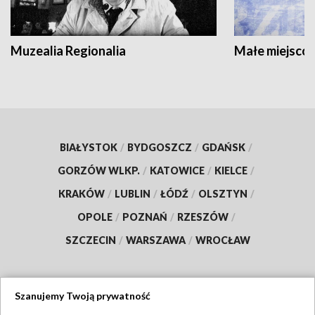
Muzealia Regionalia
Małe miejscow
BIAŁYSTOK
/
BYDGOSZCZ
/
GDAŃSK
/
GORZÓW WLKP.
/
KATOWICE
/
KIELCE
/
KRAKÓW
/
LUBLIN
/
ŁÓDŹ
/
OLSZTYN
/
OPOLE
/
POZNAŃ
/
RZESZÓW
/
SZCZECIN
/
WARSZAWA
/
WROCŁAW
Szanujemy Twoją prywatność
Dołącz do nas: