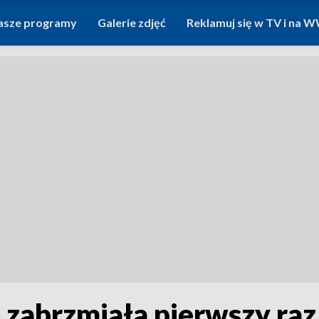
asze programy
Galerie zdjęć
Reklamuj się w TV i na
 zabrzmiała pierwszy ra