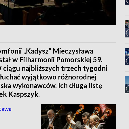
mfonii „Kadysz” Mieczysława
tał w Filharmonii Pomorskiej 59.
ciągu najbliższych trzech tygodni
słuchać wyjątkowo różnorodnej
ska wykonawców. Ich długą listę
ek Kaspszyk.
stawa