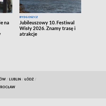
BYDGOSZCZ
e na
Jubileuszowy 10. Festiwal
Wisły 2026. Znamy trasę i
w
atrakcje
KÓW
/
LUBLIN
/
ŁÓDŹ
/
ROCŁAW