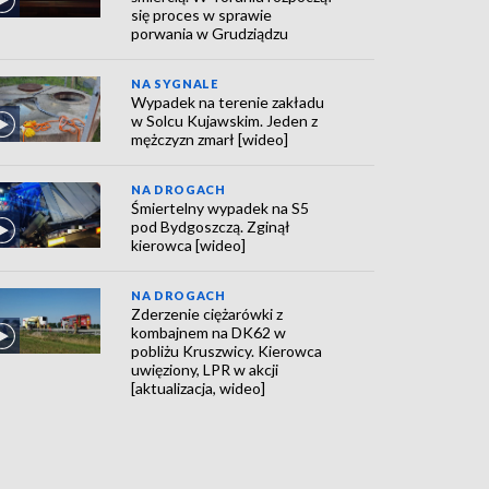
się proces w sprawie
porwania w Grudziądzu
NA SYGNALE
Wypadek na terenie zakładu
w Solcu Kujawskim. Jeden z
mężczyzn zmarł [wideo]
NA DROGACH
Śmiertelny wypadek na S5
pod Bydgoszczą. Zginął
kierowca [wideo]
NA DROGACH
Zderzenie ciężarówki z
kombajnem na DK62 w
pobliżu Kruszwicy. Kierowca
uwięziony, LPR w akcji
[aktualizacja, wideo]