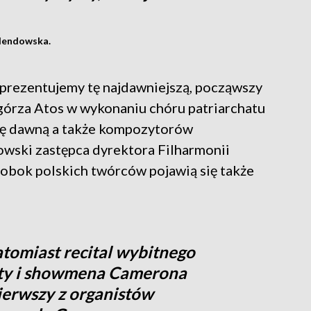
olendowska.
 prezentujemy tę najdawniejszą, począwszy
górza Atos w wykonaniu chóru patriarchatu
kę dawną a także kompozytorów
wski zastępca dyrektora Filharmonii
 obok polskich twórców pojawią się także
atomiast recital wybitnego
sty i showmena Camerona
ierwszy z organistów