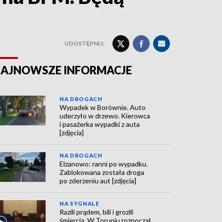
UDOSTĘPNIJ:
AJNOWSZE INFORMACJE
NA DROGACH
Wypadek w Borównie. Auto
uderzyło w drzewo. Kierowca
i pasażerka wypadki z auta
[zdjęcia]
NA DROGACH
Elzanowo: ranni po wypadku.
Zablokowana została droga
po zderzeniu aut [zdjęcia]
NA SYGNALE
Razili prądem, bili i grozili
śmiercią. W Toruniu rozpoczął