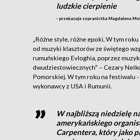
ludzkie cierpienie
- przekazuje sopranistka Magdalena M
„Różne style, różne epoki, W tym roku
od muzyki klasztorów ze świętego wz
rumuńskiego Evloghia, poprzez muzy
dwudziestowiecznych” – Cezary Nelko
Pomorskiej. W tym roku na festiwalu -
wykonawcy z USA i Rumunii.
W najbliższą niedzielę n
amerykańskiego organi
Carpentera, który jako p