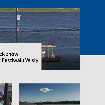
zek znów
 Festiwalu Wisły