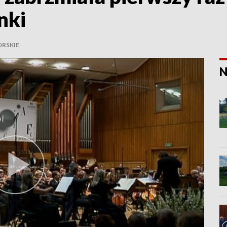
nki
RSKIE
N