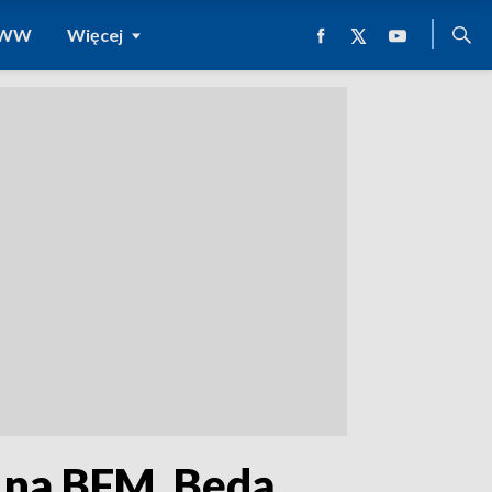
 WWW
Więcej
z na BFM. Będą