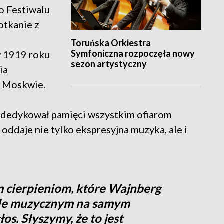
o Festiwalu
otkanie z
h
Toruńska Orkiestra
Symfoniczna rozpoczęła nowy
 1919 roku
sezon artystyczny
ia
w Moskwie.
”, dedykował pamięci wszystkim ofiarom
 oddaje nie tylko ekspresyjna muzyka, ale i
m cierpieniom, które Wajnberg
ale muzycznym na samym
os. Słyszymy, że to jest