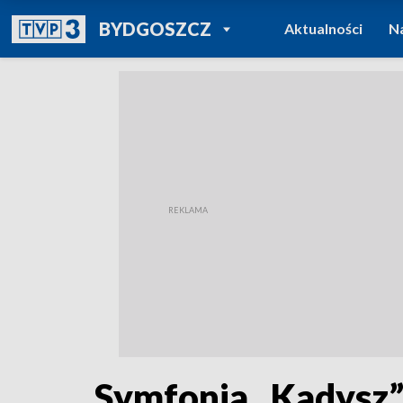
POWRÓT DO
BYDGOSZCZ
Aktualności
N
TVP REGIONY
Symfonia „Kadysz”