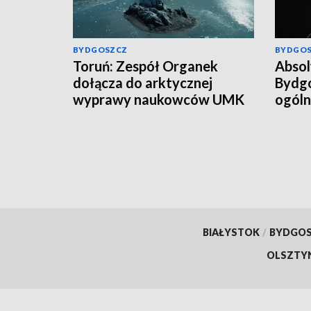
BYDGOSZCZ
BYDGO
Toruń: Zespół Organek
Abso
dołącza do arktycznej
Bydgo
wyprawy naukowców UMK
ogóln
Damia
pierw
BIAŁYSTOK
/
BYDGO
OLSZTY