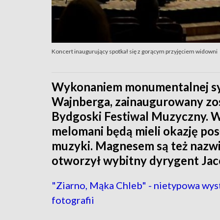
Koncert inaugurujący spotkał się z gorącym przyjęciem widowni
Wykonaniem monumentalnej sy
Wajnberga, zainaugurowany zos
Bydgoski Festiwal Muzyczny. W 
melomani będą mieli okazję po
muzyki. Magnesem są też nazwi
otworzył wybitny dyrygent Jac
"Ziarno, Mąka Chleb" - nietypowa wy
fotografii