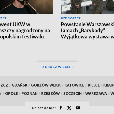
SZCZ
BYDGOSZCZ
lwent UKW w
Powstanie Warszawski
szczy nagrodzony na
łamach „Barykady”.
opolskim festiwalu.
Wyjątkowa wystawa 
n Manikowski zdobył
Toruniu
sze miejsce
ZOBACZ WIĘCEJ
SZCZ
/
GDAŃSK
/
GORZÓW WLKP.
/
KATOWICE
/
KIELCE
/
KRA
N
/
OPOLE
/
POZNAŃ
/
RZESZÓW
/
SZCZECIN
/
WARSZAWA
/
W
Dołącz do nas: