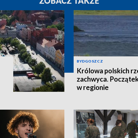
ZOBACZ TAKŻE
BYDGOSZCZ
Królowa polskich r
zachwyca. Początek
w regionie