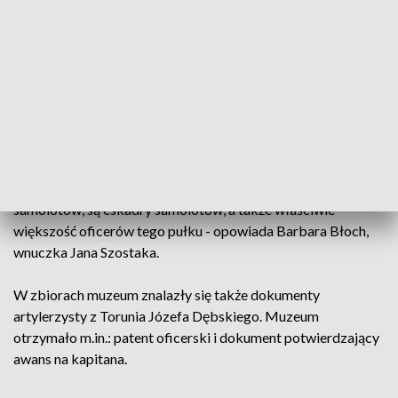
to nie lada gratka.
Zbiory Muzeum Twierdzy Toruń wzbogaciły się o niezwykłą
historyczną pamiątkę. To album Jana Szostaka, pilota 4.
Pułku Lotnictwa, który stacjonował w Toruniu. Album jest
skarbnicą wiedzy na temat pułku, a także Torunia sprzed 100
lat
- Są zdjęcia i Starego Torunia robione z pokładów tych
samolotów, są eskadry samolotów, a także właściwie
większość oficerów tego pułku - opowiada Barbara Błoch,
wnuczka Jana Szostaka.
W zbiorach muzeum znalazły się także dokumenty
artylerzysty z Torunia Józefa Dębskiego. Muzeum
otrzymało m.in.: patent oficerski i dokument potwierdzający
awans na kapitana.