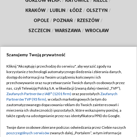
GORZÓW WLKP.
/
KATOWICE
/
KIELCE
/
KRAKÓW
/
LUBLIN
/
ŁÓDŹ
/
OLSZTYN
/
OPOLE
/
POZNAŃ
/
RZESZÓW
/
SZCZECIN
/
WARSZAWA
/
WROCŁAW
Szanujemy Twoją prywatność
Dołącz do nas:
Kliknij "Akceptuję i przechodzę do serwisu", aby wyrazić zgody na
korzystanie z technologii automatycznego śledzenia i zbierania danych,
TVP
dostęp do informacji na Twoim urządzeniu końcowym i ich
Abonament TVP
przechowywanie oraz na przetwarzanie Twoich danych osobowych przez
Regulamin TVP
nas, czyli Telewizję Polską S.A. w likwidacji (zwaną dalej również „TVP”),
Emisja w TVP
Polityka prywatności
Zaufanych Partnerów z IAB* (1201 firm)
oraz pozostałych
Zaufanych
Partnerów TVP (93 firm)
, w celach marketingowych (w tym do
Centrum informacji TVP
Moje zgody
zautomatyzowanego dopasowania reklam do Twoich zainteresowań i
mierzenia ich skuteczności) i pozostałych, które wskazujemy poniżej, a
Naziemna Telewizja Cyfrowa
Pomoc
także zgody na udostępnianie przez nas identyfikatora PPID do Google.
Sklep TVP
Biuro reklamy
Twoje dane osobowe zbierane podczas odwiedzania przez Ciebie naszych
Rada Programowa
Kontakt
poszczególnych serwisów
zwanych dalej „Portalem”, w tym informacje