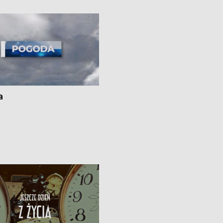
kach
a