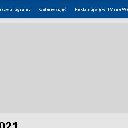
asze programy
Galerie zdjęć
Reklamuj się w TV i na
2021