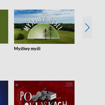
Myśliwy myśli
Spotkania z 