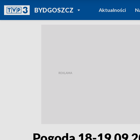
POWRÓT DO
BYDGOSZCZ
Aktualności
N
TVP REGIONY
Pogoda 18-19.09.