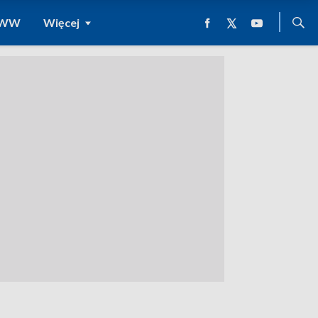
 WWW
Więcej