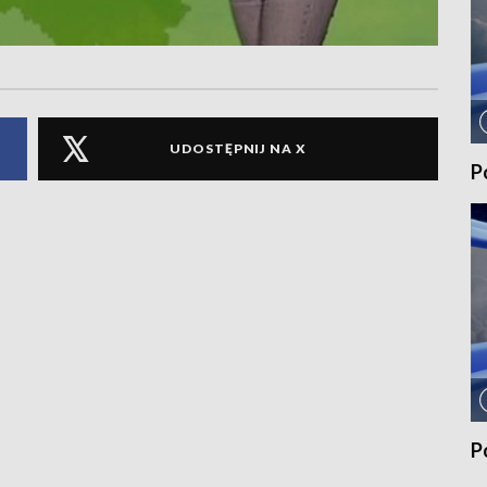
UDOSTĘPNIJ NA X
P
P