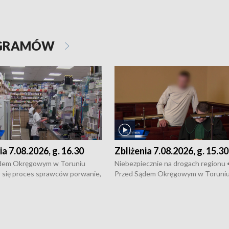
OGRAMÓW
ia 7.08.2026, g. 16.30
Zbliżenia 7.08.2026, g. 15.30
dem Okręgowym w Toruniu
Niebezpiecznie na drogach regionu 
 się proces sprawców porwanie,
Przed Sądem Okręgowym w Toruni
 tortur pod Grudziądzem • 3 mln
rozpoczął się proces sprawców por
 mogą wynosić straty po pożarze
pobicie i tortur pod Grudziądzem • 
Kossaka w Bydgoszczy •
o oszczędzanie wody • Ważne dla
cznie na drogach regionu •
rolników badania w Stacji Doświadcz
ąg sporu o pranie na bydgoskich
Oceny Odmian w Chrząstowie