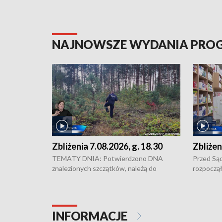
NAJNOWSZE WYDANIA PR
Zbliżenia 7.08.2026, g. 18.30
Zbliżen
TEMATY DNIA: Potwierdzono DNA
Przed Są
znalezionych szczątków, należą do
rozpoczął
zaginionej Jowity Zielińskiej • Tragiczny
pobicie i
finał prac serwisowych w studni w Solcu
zł - tyle
Kujawskim • Festiwal dziewięciu wzgórz
przy ul. 
w Chełmnie i Festiwal Wisły w kilku
Niebezpie
INFORMACJE
miastach regionu • Problem z realizacją
Dalszy ci