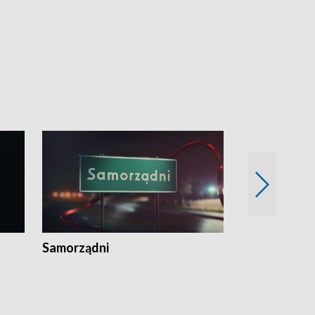
Samorządni
Wspólna sp