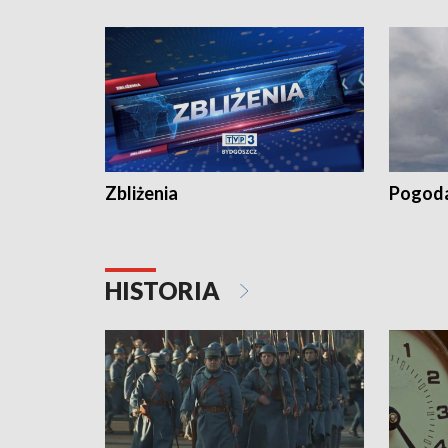
recept po spaleniu apteki w Bydgoszczy •
Kapuścis
Dalszy ciąg sąsiedzkiego sporu o
wywieszanie prania
Zbliżenia
Pogod
HISTORIA