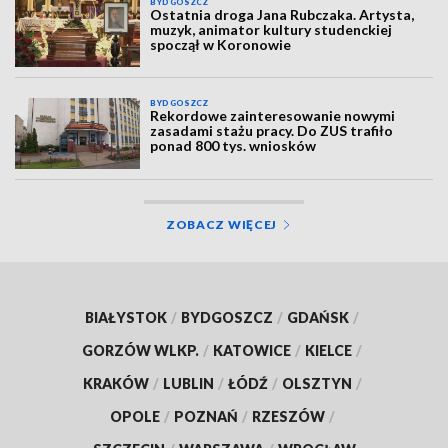
BYDGOSZCZ
Ostatnia droga Jana Rubczaka. Artysta,
muzyk, animator kultury studenckiej
spoczął w Koronowie
BYDGOSZCZ
Rekordowe zainteresowanie nowymi
zasadami stażu pracy. Do ZUS trafiło
ponad 800 tys. wniosków
ZOBACZ WIĘCEJ
BIAŁYSTOK
/
BYDGOSZCZ
/
GDAŃSK
/
GORZÓW WLKP.
/
KATOWICE
/
KIELCE
/
KRAKÓW
/
LUBLIN
/
ŁÓDŹ
/
OLSZTYN
/
OPOLE
/
POZNAŃ
/
RZESZÓW
/