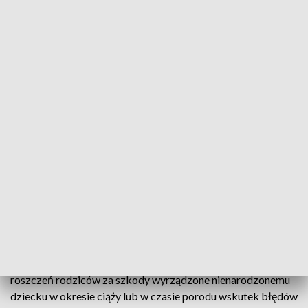
Podkreślenia wymaga, że prawo do
zadośćuczynienia będzie dotyczyło nie
tylko relacji rodzinnych już nawiązanych
w sensie społecznym pomiędzy żyjącymi
najbliższymi członkami rodziny, ale
również przypadków, gdy w następstwie
czynu niedozwolonego nie będzie
możliwe nawiązanie więzi rodzinnej, choć
gdyby do wyrządzenia czynu
niedozwolonego nie doszło więzi te
zostałyby nawiązane
- wskazywała KPRP w sierpniu, pod podpisaniu
nowelizacji przez prezydenta.
Jak wyjaśniano, sytuacja taka dotyczyć może na przykład
roszczeń rodziców za szkody wyrządzone nienarodzonemu
dziecku w okresie ciąży lub w czasie porodu wskutek błędów