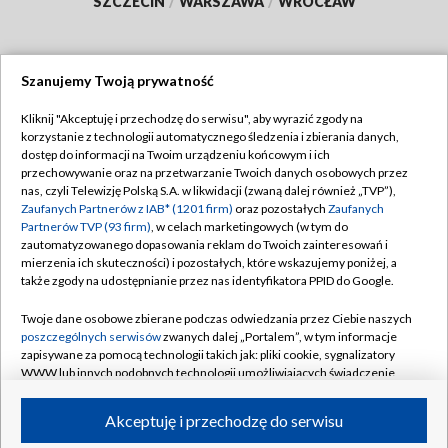
SZCZECIN
/
WARSZAWA
/
WROCŁAW
Szanujemy Twoją prywatność
Dołącz do nas:
Kliknij "Akceptuję i przechodzę do serwisu", aby wyrazić zgody na
korzystanie z technologii automatycznego śledzenia i zbierania danych,
TVP
dostęp do informacji na Twoim urządzeniu końcowym i ich
Abonament TVP
przechowywanie oraz na przetwarzanie Twoich danych osobowych przez
Regulamin TVP
nas, czyli Telewizję Polską S.A. w likwidacji (zwaną dalej również „TVP”),
Emisja w TVP
Polityka prywatności
Zaufanych Partnerów z IAB* (1201 firm)
oraz pozostałych
Zaufanych
Partnerów TVP (93 firm)
, w celach marketingowych (w tym do
Centrum informacji TVP
Moje zgody
zautomatyzowanego dopasowania reklam do Twoich zainteresowań i
mierzenia ich skuteczności) i pozostałych, które wskazujemy poniżej, a
Naziemna Telewizja Cyfrowa
Pomoc
także zgody na udostępnianie przez nas identyfikatora PPID do Google.
Sklep TVP
Biuro reklamy
Twoje dane osobowe zbierane podczas odwiedzania przez Ciebie naszych
Rada Programowa
Kontakt
poszczególnych serwisów
zwanych dalej „Portalem”, w tym informacje
zapisywane za pomocą technologii takich jak: pliki cookie, sygnalizatory
System NOS
WWW lub innych podobnych technologii umożliwiających świadczenie
dopasowanych i bezpiecznych usług, personalizację treści oraz reklam,
Informacje o nadawcy
Kanały
udostępnianie funkcji mediów społecznościowych oraz analizowanie
Akceptuję i przechodzę do serwisu
ruchu w Internecie.
Program dla prasy