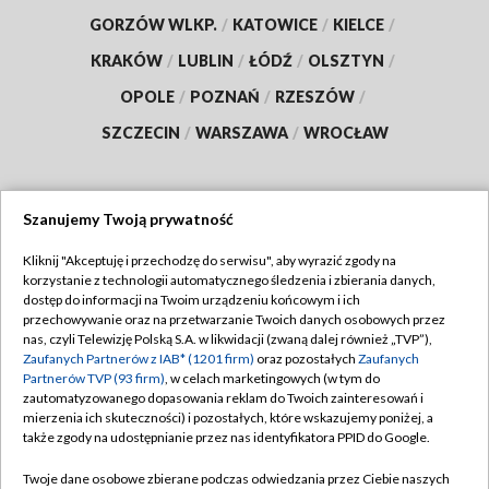
GORZÓW WLKP.
/
KATOWICE
/
KIELCE
/
KRAKÓW
/
LUBLIN
/
ŁÓDŹ
/
OLSZTYN
/
OPOLE
/
POZNAŃ
/
RZESZÓW
/
SZCZECIN
/
WARSZAWA
/
WROCŁAW
Szanujemy Twoją prywatność
Dołącz do nas:
Kliknij "Akceptuję i przechodzę do serwisu", aby wyrazić zgody na
korzystanie z technologii automatycznego śledzenia i zbierania danych,
TVP
dostęp do informacji na Twoim urządzeniu końcowym i ich
Abonament TVP
przechowywanie oraz na przetwarzanie Twoich danych osobowych przez
Regulamin TVP
nas, czyli Telewizję Polską S.A. w likwidacji (zwaną dalej również „TVP”),
Emisja w TVP
Polityka prywatności
Zaufanych Partnerów z IAB* (1201 firm)
oraz pozostałych
Zaufanych
Partnerów TVP (93 firm)
, w celach marketingowych (w tym do
Centrum informacji TVP
Moje zgody
zautomatyzowanego dopasowania reklam do Twoich zainteresowań i
mierzenia ich skuteczności) i pozostałych, które wskazujemy poniżej, a
Naziemna Telewizja Cyfrowa
Pomoc
także zgody na udostępnianie przez nas identyfikatora PPID do Google.
Sklep TVP
Biuro reklamy
Twoje dane osobowe zbierane podczas odwiedzania przez Ciebie naszych