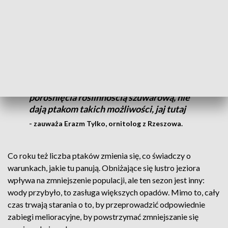
Różnorodność w tym rejonie jest ogromna, bo magnesem
stało się właśnie jezioro.
Ptaki wielu grup mają spokój i bogatą bazę
do żerowania. Mniejsza jeziora lub
większe zbiorniki o mniejszym stopniu
porośnięcia roślinnością szuwarową, nie
dają ptakom takich możliwości, jaj tutaj
- zauważa Erazm Tylko, ornitolog z Rzeszowa.
Co roku też liczba ptaków zmienia się, co świadczy o
warunkach, jakie tu panują. Obniżające się lustro jeziora
wpływa na zmniejszenie populacji, ale ten sezon jest inny:
wody przybyło, to zasługa większych opadów. Mimo to, cały
czas trwają starania o to, by przeprowadzić odpowiednie
zabiegi melioracyjne, by powstrzymać zmniejszanie się