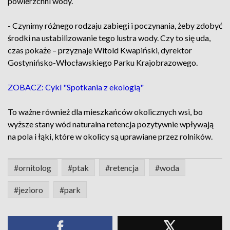
powierzchni wody.
- Czynimy różnego rodzaju zabiegi i poczynania, żeby zdobyć
środki na ustabilizowanie tego lustra wody. Czy to się uda,
czas pokaże – przyznaje Witold Kwapiński, dyrektor
Gostynińsko-Włocławskiego Parku Krajobrazowego.
ZOBACZ: Cykl "Spotkania z ekologią"
To ważne również dla mieszkańców okolicznych wsi, bo
wyższe stany wód naturalna retencja pozytywnie wpływają
na pola i łąki, które w okolicy są uprawiane przez rolników.
#ornitolog
#ptak
#retencja
#woda
#jezioro
#park