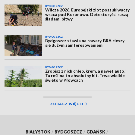
BYDGOSZCZ
Wilcze 2026. Europejski zlot poszukiwaczy
wraca pod Koronowo. Detektoryści ruszą
śladami bitwy
BYDGOSZCZ
Bydgoszcz stawia na rowery. BRA cieszy
się dużym zainteresowaniem
BYDGOSZCZ
Zrobisz z nich chleb, krem, a nawet auto!
Ta roślina to absolutny hit. Trwa wielkie
święto w Płowcach
ZOBACZ WIĘCEJ
BIAŁYSTOK
/
BYDGOSZCZ
/
GDAŃSK
/