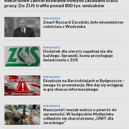
Rekordowe zainteresowanie nowymi zasadami stażu
pracy. Do ZUS trafiło ponad 800 tys. wniosków
BYDGOSZCZ
Zmarł Ryszard Zarudzki, były wiceminister
rolnictwa z Wudzynka
BYDGOSZCZ
Dodatek dla sieroty zupełnej nie dla
każdego. Sprawdź, komu przysługuje
świadczenie z ZUS
BYDGOSZCZ
Eksplozje na Bartodziejach w Bydgoszczy -
uwaga to prowokacja. Nie daj się wciągnąć
w grę chaosu informacyjnego
BYDGOSZCZ
Nauczyciel i muzyk walczy o powrót do
sprawności. W bydgoskim Myślęcinku
odbędzie się charytatywny „UNIT dla
Jareckiego”