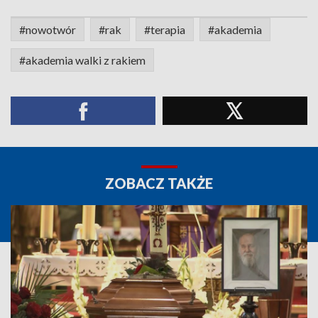
#nowotwór
#rak
#terapia
#akademia
#akademia walki z rakiem
ZOBACZ TAKŻE