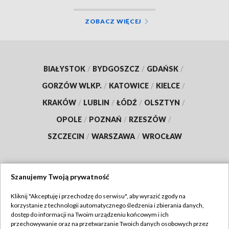
ZOBACZ WIĘCEJ
BIAŁYSTOK
/
BYDGOSZCZ
/
GDAŃSK
/
GORZÓW WLKP.
/
KATOWICE
/
KIELCE
/
KRAKÓW
/
LUBLIN
/
ŁÓDŹ
/
OLSZTYN
/
OPOLE
/
POZNAŃ
/
RZESZÓW
/
SZCZECIN
/
WARSZAWA
/
WROCŁAW
Szanujemy Twoją prywatność
Dołącz do nas:
Kliknij "Akceptuję i przechodzę do serwisu", aby wyrazić zgody na
korzystanie z technologii automatycznego śledzenia i zbierania danych,
TVP
dostęp do informacji na Twoim urządzeniu końcowym i ich
Abonament TVP
przechowywanie oraz na przetwarzanie Twoich danych osobowych przez
Regulamin TVP