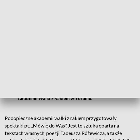
Terapia nie musi być nudna. Przekonuje o tym koordynator
Akademii Walki z Rakiem w Toruniu. Jedną z ciekawszych
form jest terapia dramą.
Wymyśliłam taka metodę pracy z
pacjentami w 2014 roku i kontynuujemy ją
do dzisiaj. Jako forma terapii, że tak
powiem niestereotypowa, ona bardzo
pięknie sprawdza się w pracy z pacjentem
chorym onkologicznie
- wyjaśnia Małgorzata Stankiewicz, koordynator
Akademii Walki z Rakiem w Toruniu.
Podopieczne akademii walki z rakiem przygotowały
spektakl pt. „Mówię do Was”. Jest to sztuka oparta na
tekstach własnych, poezji Tadeusza Różewicza, a także