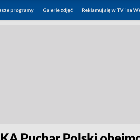
asze programy
Galerie zdjęć
Reklamuj się w TV i na
A Puchar Polski obejmow