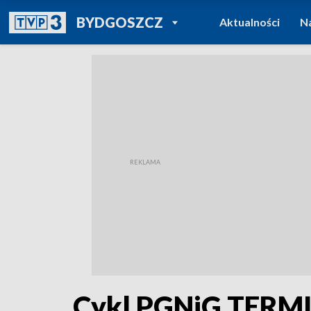
POWRÓT DO
BYDGOSZCZ
Aktualności
N
TVP REGIONY
Cykl PGNiG TERMIK