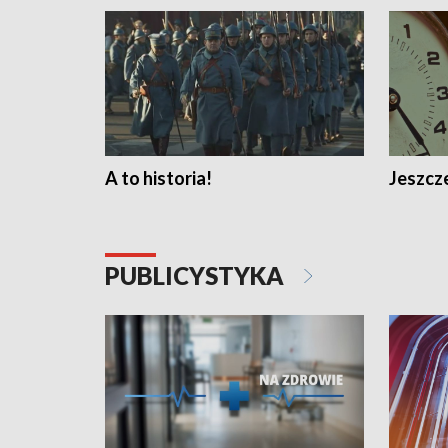
A to historia!
Jeszcze
PUBLICYSTYKA