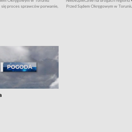
dem Okręgowym w Toruniu
Niebezpiecznie na drogach regionu 
 się proces sprawców porwanie,
Przed Sądem Okręgowym w Toruni
 tortur pod Grudziądzem • 3 mln
rozpoczął się proces sprawców por
 mogą wynosić straty po pożarze
pobicie i tortur pod Grudziądzem • 
Kossaka w Bydgoszczy •
o oszczędzanie wody • Ważne dla
cznie na drogach regionu •
rolników badania w Stacji Doświadcz
ąg sporu o pranie na bydgoskich
Oceny Odmian w Chrząstowie
kach
a