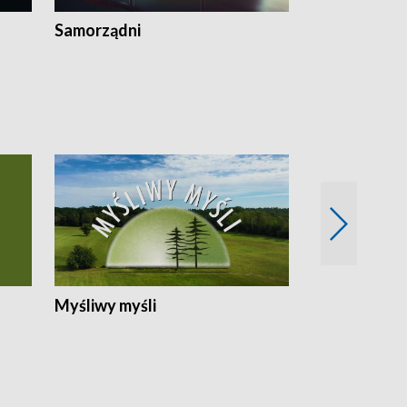
Samorządni
Wspólna sp
Myśliwy myśli
Spotkania z 