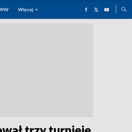
 WWW
Więcej
ał trzy turnieje