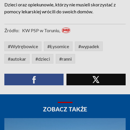
Dzieci oraz opiekunowie, którzy nie musieli skorzystać z
pomocy lekarskiej wrócili do swoich domów.
Źródło:
KW PSP w Toruniu,
#Wytrębowice
#Łysomice
#wypadek
#autokar
#dzieci
#ranni
ZOBACZ TAKŻE