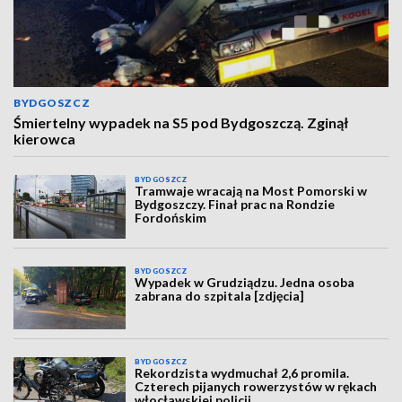
BYDGOSZCZ
Śmiertelny wypadek na S5 pod Bydgoszczą. Zginął
kierowca
BYDGOSZCZ
Tramwaje wracają na Most Pomorski w
Bydgoszczy. Finał prac na Rondzie
Fordońskim
BYDGOSZCZ
Wypadek w Grudziądzu. Jedna osoba
zabrana do szpitala [zdjęcia]
BYDGOSZCZ
Rekordzista wydmuchał 2,6 promila.
Czterech pijanych rowerzystów w rękach
włocławskiej policji