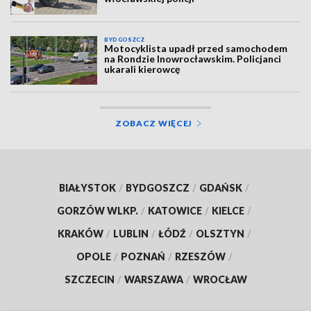
BYDGOSZCZ
Motocyklista upadł przed samochodem
na Rondzie Inowrocławskim. Policjanci
ukarali kierowcę
ZOBACZ WIĘCEJ
BIAŁYSTOK
/
BYDGOSZCZ
/
GDAŃSK
/
GORZÓW WLKP.
/
KATOWICE
/
KIELCE
/
KRAKÓW
/
LUBLIN
/
ŁÓDŹ
/
OLSZTYN
/
OPOLE
/
POZNAŃ
/
RZESZÓW
/
SZCZECIN
/
WARSZAWA
/
WROCŁAW