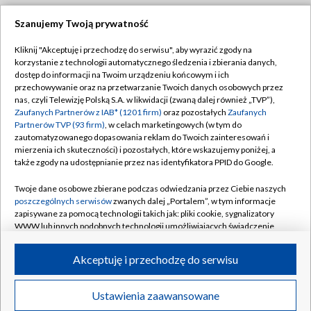
Szanujemy Twoją prywatność
Dołącz do nas:
Kliknij "Akceptuję i przechodzę do serwisu", aby wyrazić zgody na
korzystanie z technologii automatycznego śledzenia i zbierania danych,
TVP
dostęp do informacji na Twoim urządzeniu końcowym i ich
Abonament TVP
przechowywanie oraz na przetwarzanie Twoich danych osobowych przez
Regulamin TVP
nas, czyli Telewizję Polską S.A. w likwidacji (zwaną dalej również „TVP”),
Emisja w TVP
Zaufanych Partnerów z IAB* (1201 firm)
oraz pozostałych
Zaufanych
Polityka prywatności
Partnerów TVP (93 firm)
, w celach marketingowych (w tym do
Centrum informacji TVP
Moje zgody
zautomatyzowanego dopasowania reklam do Twoich zainteresowań i
mierzenia ich skuteczności) i pozostałych, które wskazujemy poniżej, a
Naziemna Telewizja Cyfrowa
Pomoc
także zgody na udostępnianie przez nas identyfikatora PPID do Google.
Sklep TVP
Biuro reklamy
Twoje dane osobowe zbierane podczas odwiedzania przez Ciebie naszych
Rada Programowa
poszczególnych serwisów
zwanych dalej „Portalem”, w tym informacje
Kontakt
zapisywane za pomocą technologii takich jak: pliki cookie, sygnalizatory
System NOS
WWW lub innych podobnych technologii umożliwiających świadczenie
dopasowanych i bezpiecznych usług, personalizację treści oraz reklam,
Informacje o nadawcy
Kanały
udostępnianie funkcji mediów społecznościowych oraz analizowanie
Akceptuję i przechodzę do serwisu
ruchu w Internecie.
Program dla prasy
©2026 Telewizja Polska S.A. w likwidacji
Biuro Reklamy
Twoje dane osobowe zbierane podczas odwiedzania przez Ciebie
Ustawienia zaawansowane
poszczególnych serwisów
na Portalu, takie jak adresy IP, identyfikatory
Ogłoszenie przetargowe