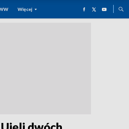
 WWW
Więcej
 Ujęli dwóch