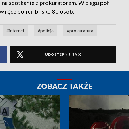
a na spotkanie z prokuratorem. W ciągu pół
 w ręce policji blisko 80 osób.
#internet
#policja
#prokuratura
UDOSTĘPNIJ NA X
ZOBACZ TAKŻE