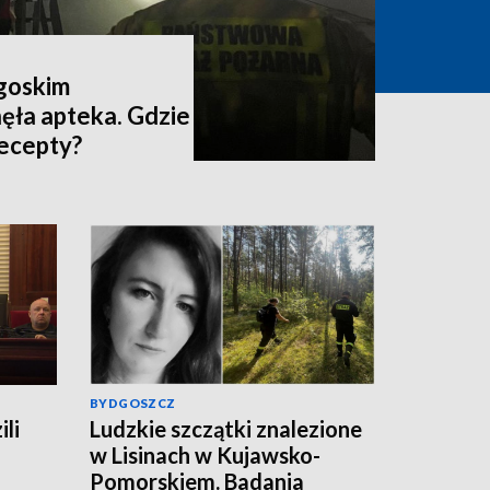
dgoskim
ęła apteka. Gdzie
recepty?
BYDGOSZCZ
ili
Ludzkie szczątki znalezione
w Lisinach w Kujawsko-
Pomorskiem. Badania