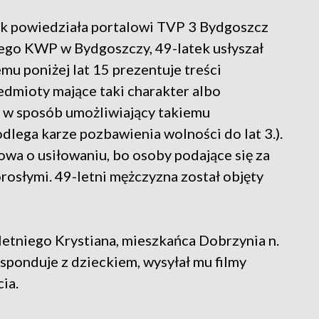
ak powiedziała portalowi TVP 3 Bydgoszcz
ego KWP w Bydgoszczy, 49-latek usłyszał
iemu poniżej lat 15 prezentuje treści
edmioty mające taki charakter albo
 w sposób umożliwiający takiemu
dlega karze pozbawienia wolności do lat 3.).
wa o usiłowaniu, bo osoby podające się za
rosłymi. 49-letni mężczyzna został objęty
-letniego Krystiana, mieszkańca Dobrzynia n.
esponduje z dzieckiem, wysyłał mu filmy
ia.