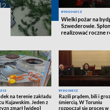
BYDGOSZCZ
Wielki pożar na by
Szwederowie. Spłon
realizować roczne 
SZCZ
BYDGOSZCZ
ek na terenie zakładu
Razili prądem, bili i groz
cu Kujawskim. Jeden z
śmiercią. W Toruniu
yzn zmarł [wideo]
rozpoczął się proces w