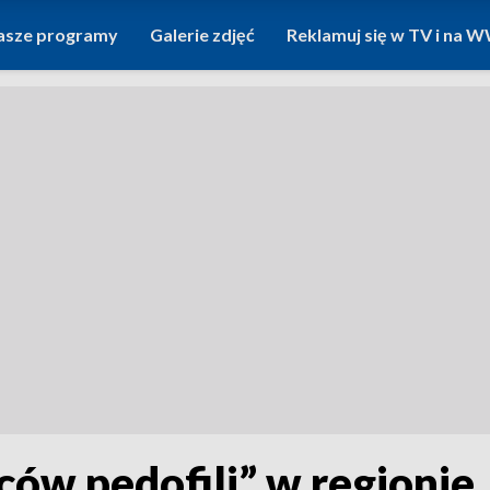
asze programy
Galerie zdjęć
Reklamuj się w TV i na
ców pedofili” w regionie.