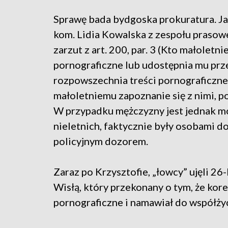
Sprawę bada bydgoska prokuratura. J
kom. Lidia Kowalska z zespołu prasow
zarzut z art. 200, par. 3 (Kto małoletn
pornograficzne lub udostępnia mu prz
rozpowszechnia treści pornograficzne
małoletniemu zapoznanie się z nimi, po
W przypadku mężczyzny jest jednak mo
nieletnich, faktycznie były osobami do
policyjnym dozorem.
Zaraz po Krzysztofie, „łowcy” ujęli 26
Wisłą, który przekonany o tym, że kor
pornograficzne i namawiał do współżyc