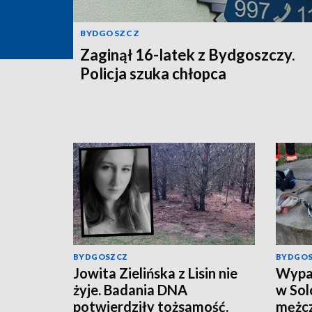
BYDGOSZCZ
Zaginął 16-latek z Bydgoszczy.
Policja szuka chłopca
BYDGOSZCZ
BYDGO
Jowita Zielińska z Lisin nie
Wypad
żyje. Badania DNA
w Sol
potwierdziły tożsamość.
mężcz