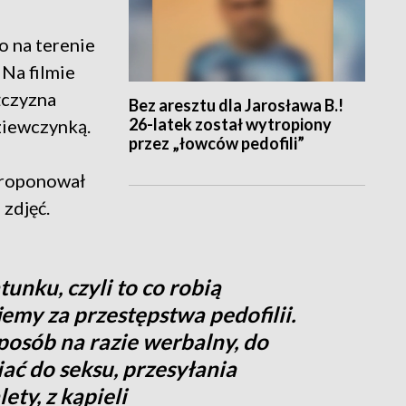
o na terenie
Na filmie
żczyzna
Bez aresztu dla Jarosława B.!
26-latek został wytropiony
dziewczynką.
przez „łowców pedofili”
 Proponował
 zdjęć.
tunku, czyli to co robią
jemy za przestępstwa pedofilii.
posób na razie werbalny, do
iać do seksu, przesyłania
ety, z kąpieli