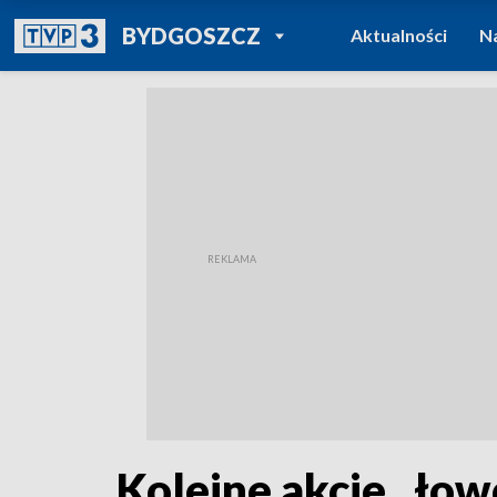
POWRÓT DO
BYDGOSZCZ
Aktualności
N
TVP REGIONY
Kolejne akcje „łow