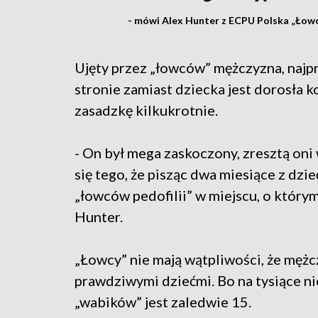
- mówi Alex Hunter z ECPU Polska „Łowcy
Ujęty przez „łowców” mężczyzna, najpr
stronie zamiast dziecka jest dorosła k
zasadzkę kilkukrotnie.
- On był mega zaskoczony, zresztą oni
się tego, że pisząc dwa miesiące z dzieć
„łowców pedofilii” w miejscu, o którym
Hunter.
„Łowcy” nie mają wątpliwości, że mężc
prawdziwymi dziećmi. Bo na tysiące n
„wabików” jest zaledwie 15.