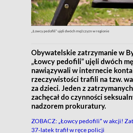
„Łowcy pedofili” ujęli dwóch mężczyzn w regionie
Obywatelskie zatrzymanie w By
„Łowcy pedofili” ujęli dwóch mę
nawiązywali w internecie konta
rzeczywistości trafili na tzw. w
za dzieci. Jeden z zatrzymanych
zachęcał do czynności seksualn
nadzorem prokuratury.
ZOBACZ: „Łowcy pedofili” w akcji! Z
37-latek trafił w ręce policji