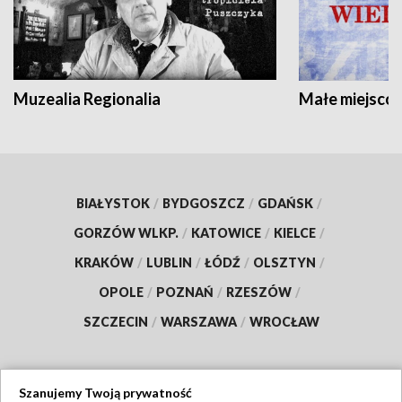
Muzealia Regionalia
Małe miejscow
BIAŁYSTOK
/
BYDGOSZCZ
/
GDAŃSK
/
GORZÓW WLKP.
/
KATOWICE
/
KIELCE
/
KRAKÓW
/
LUBLIN
/
ŁÓDŹ
/
OLSZTYN
/
OPOLE
/
POZNAŃ
/
RZESZÓW
/
SZCZECIN
/
WARSZAWA
/
WROCŁAW
Szanujemy Twoją prywatność