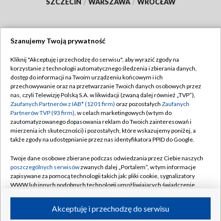
SZCZECIN
/
WARSZAWA
/
WROCŁAW
Szanujemy Twoją prywatność
Dołącz do nas:
Kliknij "Akceptuję i przechodzę do serwisu", aby wyrazić zgody na
korzystanie z technologii automatycznego śledzenia i zbierania danych,
TVP
dostęp do informacji na Twoim urządzeniu końcowym i ich
Abonament TVP
przechowywanie oraz na przetwarzanie Twoich danych osobowych przez
Regulamin TVP
nas, czyli Telewizję Polską S.A. w likwidacji (zwaną dalej również „TVP”),
Emisja w TVP
Polityka prywatności
Zaufanych Partnerów z IAB* (1201 firm)
oraz pozostałych
Zaufanych
Partnerów TVP (93 firm)
, w celach marketingowych (w tym do
Centrum informacji TVP
Moje zgody
zautomatyzowanego dopasowania reklam do Twoich zainteresowań i
mierzenia ich skuteczności) i pozostałych, które wskazujemy poniżej, a
Naziemna Telewizja Cyfrowa
Pomoc
także zgody na udostępnianie przez nas identyfikatora PPID do Google.
Sklep TVP
Biuro reklamy
Twoje dane osobowe zbierane podczas odwiedzania przez Ciebie naszych
Rada Programowa
Kontakt
poszczególnych serwisów
zwanych dalej „Portalem”, w tym informacje
zapisywane za pomocą technologii takich jak: pliki cookie, sygnalizatory
System NOS
WWW lub innych podobnych technologii umożliwiających świadczenie
dopasowanych i bezpiecznych usług, personalizację treści oraz reklam,
Informacje o nadawcy
Kanały
udostępnianie funkcji mediów społecznościowych oraz analizowanie
Akceptuję i przechodzę do serwisu
ruchu w Internecie.
Program dla prasy