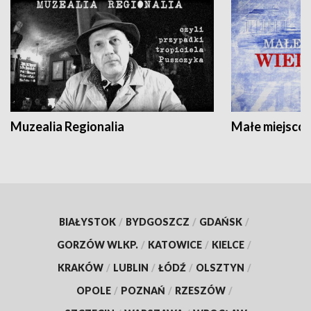
Muzealia Regionalia
Małe miejscow
BIAŁYSTOK
/
BYDGOSZCZ
/
GDAŃSK
/
GORZÓW WLKP.
/
KATOWICE
/
KIELCE
/
KRAKÓW
/
LUBLIN
/
ŁÓDŹ
/
OLSZTYN
/
OPOLE
/
POZNAŃ
/
RZESZÓW
/