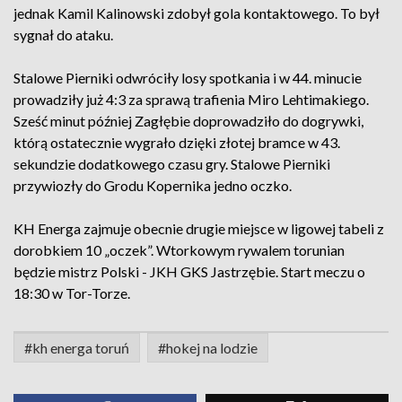
jednak Kamil Kalinowski zdobył gola kontaktowego. To był
sygnał do ataku.
Stalowe Pierniki odwróciły losy spotkania i w 44. minucie
prowadziły już 4:3 za sprawą trafienia Miro Lehtimakiego.
Sześć minut później Zagłębie doprowadziło do dogrywki,
którą ostatecznie wygrało dzięki złotej bramce w 43.
sekundzie dodatkowego czasu gry. Stalowe Pierniki
przywiozły do Grodu Kopernika jedno oczko.
KH Energa zajmuje obecnie drugie miejsce w ligowej tabeli z
dorobkiem 10 „oczek”. Wtorkowym rywalem torunian
będzie mistrz Polski - JKH GKS Jastrzębie. Start meczu o
18:30 w Tor-Torze.
#kh energa toruń
#hokej na lodzie