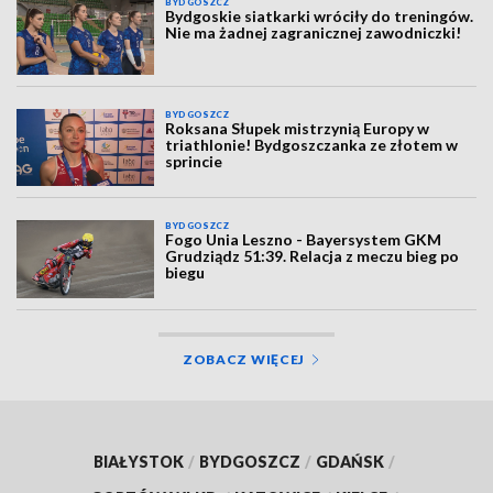
BYDGOSZCZ
Bydgoskie siatkarki wróciły do treningów.
Nie ma żadnej zagranicznej zawodniczki!
BYDGOSZCZ
Roksana Słupek mistrzynią Europy w
triathlonie! Bydgoszczanka ze złotem w
sprincie
BYDGOSZCZ
Fogo Unia Leszno - Bayersystem GKM
Grudziądz 51:39. Relacja z meczu bieg po
biegu
ZOBACZ WIĘCEJ
BIAŁYSTOK
/
BYDGOSZCZ
/
GDAŃSK
/