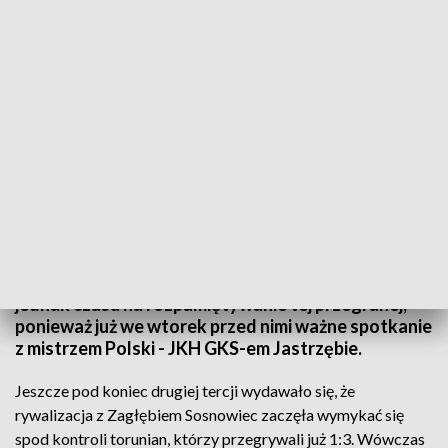
Kolejny mecz już we wtorek - z mistrzem Polski
KH Energa Toruń w meczu z Zagłębiem Sosnowiec
poniosła pierwszą porażkę w sezonie Polskiej Hokej
Ligi. Podopieczni Jussiego Tupamakiego nie mają
jednak czasu na rozpamiętywanie tej przegranej,
ponieważ już we wtorek przed nimi ważne spotkanie
z mistrzem Polski - JKH GKS-em Jastrzębie.
Jeszcze pod koniec drugiej tercji wydawało się, że
rywalizacja z Zagłębiem Sosnowiec zaczęła wymykać się
spod kontroli torunian, którzy przegrywali już 1:3. Wówczas