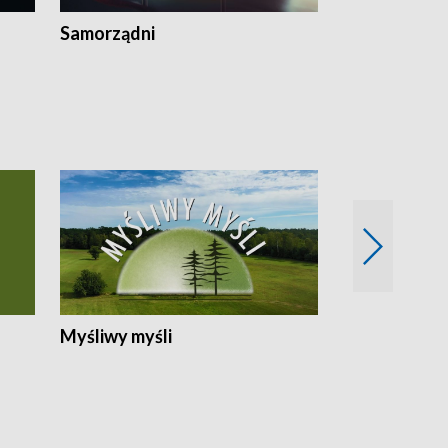
Samorządni
Wspólna sp
Myśliwy myśli
Spotkania z 