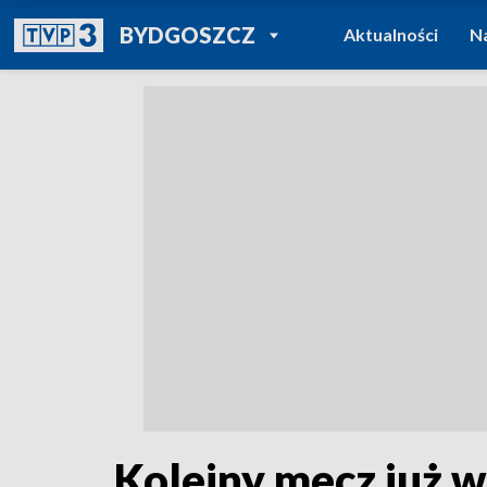
POWRÓT DO
BYDGOSZCZ
Aktualności
N
TVP REGIONY
Kolejny mecz już w