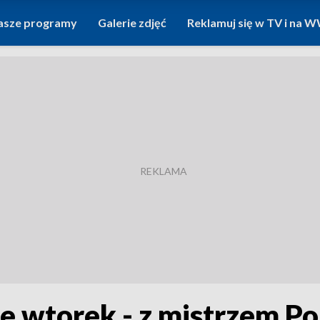
asze programy
Galerie zdjęć
Reklamuj się w TV i na
e wtorek - z mistrzem Po