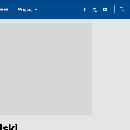
 WWW
Więcej
lski