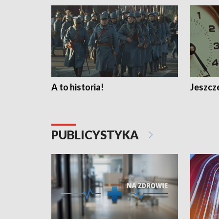
A to historia!
Jeszcze
PUBLICYSTYKA