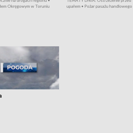
cznie na drogach regionu •
TEMATY DNIA: Ostrzeżenie przed
dem Okręgowym w Toruniu
upałem • Pożar pasażu handlowego
 się proces sprawców porwanie,
Bydgoszczy • Policja rozbiła lokalną 
 tortur pod Grudziądzem • Apele
dealerską – grozi im do 12 lat więzien
dzanie wody • Ważne dla
Akcja porodowa na trasie Rypin-Tor
badania w Stacji Doświadczalnej
pomógł policyjny patrol • Wyjątkow
mian w Chrząstowie
projekt UMK w Toruniu
a