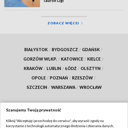
Tauron Ligi
ZOBACZ WIĘCEJ
BIAŁYSTOK
/
BYDGOSZCZ
/
GDAŃSK
/
GORZÓW WLKP.
/
KATOWICE
/
KIELCE
/
KRAKÓW
/
LUBLIN
/
ŁÓDŹ
/
OLSZTYN
/
OPOLE
/
POZNAŃ
/
RZESZÓW
/
SZCZECIN
/
WARSZAWA
/
WROCŁAW
Szanujemy Twoją prywatność
Dołącz do nas:
Kliknij "Akceptuję i przechodzę do serwisu", aby wyrazić zgody na
korzystanie z technologii automatycznego śledzenia i zbierania danych,
TVP