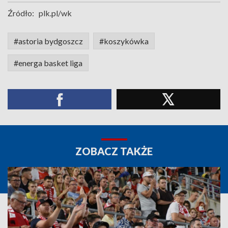
Źródło:
plk.pl/wk
#astoria bydgoszcz
#koszykówka
#energa basket liga
ZOBACZ TAKŻE