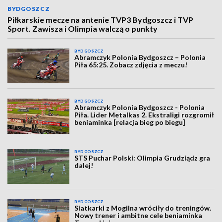
BYDGOSZCZ
Piłkarskie mecze na antenie TVP3 Bydgoszcz i TVP
Sport. Zawisza i Olimpia walczą o punkty
BYDGOSZCZ
Abramczyk Polonia Bydgoszcz – Polonia
Piła 65:25. Zobacz zdjęcia z meczu!
BYDGOSZCZ
Abramczyk Polonia Bydgoszcz - Polonia
Piła. Lider Metalkas 2. Ekstraligi rozgromił
beniaminka [relacja bieg po biegu]
BYDGOSZCZ
STS Puchar Polski: Olimpia Grudziądz gra
dalej!
BYDGOSZCZ
Siatkarki z Mogilna wróciły do treningów.
Nowy trener i ambitne cele beniaminka