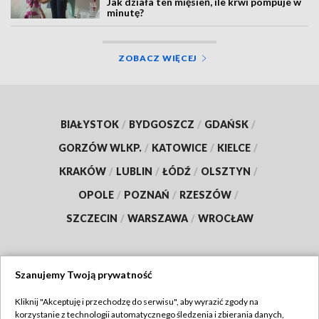
Jak działa ten mięsień, ile krwi pompuje w
minutę?
ZOBACZ WIĘCEJ
BIAŁYSTOK
/
BYDGOSZCZ
/
GDAŃSK
/
GORZÓW WLKP.
/
KATOWICE
/
KIELCE
/
KRAKÓW
/
LUBLIN
/
ŁÓDŹ
/
OLSZTYN
/
OPOLE
/
POZNAŃ
/
RZESZÓW
/
SZCZECIN
/
WARSZAWA
/
WROCŁAW
Szanujemy Twoją prywatność
Dołącz do nas:
Kliknij "Akceptuję i przechodzę do serwisu", aby wyrazić zgody na
korzystanie z technologii automatycznego śledzenia i zbierania danych,
TVP