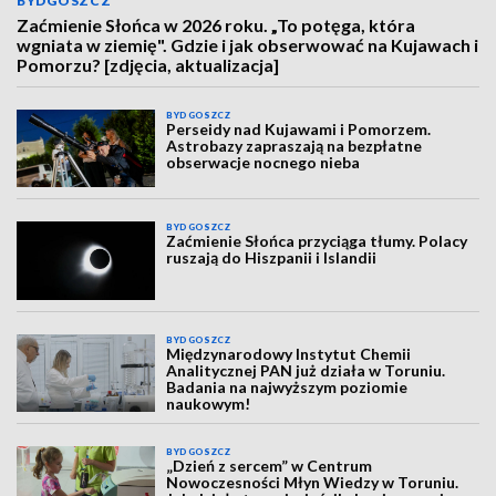
BYDGOSZCZ
Zaćmienie Słońca w 2026 roku. „To potęga, która
wgniata w ziemię". Gdzie i jak obserwować na Kujawach i
Pomorzu? [zdjęcia, aktualizacja]
BYDGOSZCZ
Perseidy nad Kujawami i Pomorzem.
Astrobazy zapraszają na bezpłatne
obserwacje nocnego nieba
BYDGOSZCZ
Zaćmienie Słońca przyciąga tłumy. Polacy
ruszają do Hiszpanii i Islandii
BYDGOSZCZ
Międzynarodowy Instytut Chemii
Analitycznej PAN już działa w Toruniu.
Badania na najwyższym poziomie
naukowym!
BYDGOSZCZ
„Dzień z sercem” w Centrum
Nowoczesności Młyn Wiedzy w Toruniu.