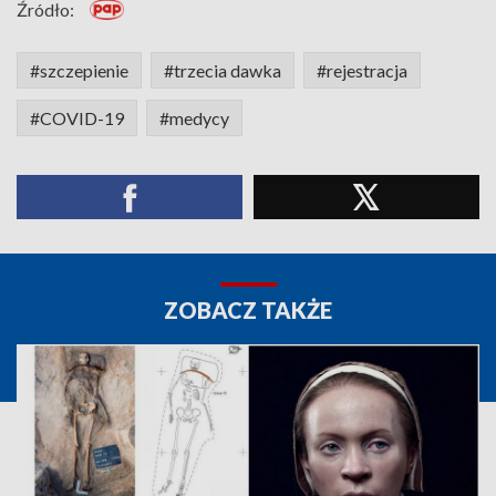
Źródło:
#szczepienie
#trzecia dawka
#rejestracja
#COVID-19
#medycy
ZOBACZ TAKŻE