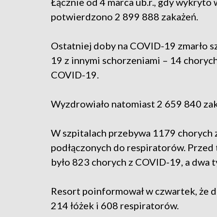
Łącznie od 4 marca ub.r., gdy wykryt
potwierdzono 2 899 888 zakażeń.
Ostatniej doby na COVID-19 zmarło s
19 z innymi schorzeniami – 14 choryc
COVID-19.
Wyzdrowiało natomiast 2 659 840 za
W szpitalach przebywa 1179 chorych 
podłączonych do respiratorów. Przed 
było 823 chorych z COVID-19, a dwa t
Resort poinformował w czwartek, że 
214 łóżek i 608 respiratorów.