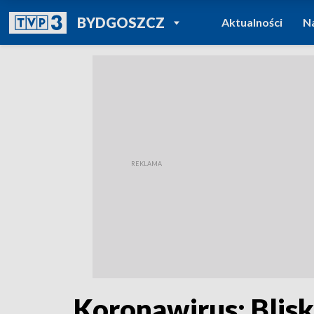
POWRÓT DO
BYDGOSZCZ
Aktualności
N
TVP REGIONY
Koronawirus: Blisk