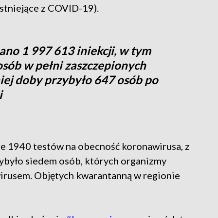
stniejące z COVID-19).
no 1 997 613 iniekcji, w tym
osób w pełni zaszczepionych
niej doby przybyło 647 osób po
i
e 1940 testów na obecność koronawirusa, z
zybyło siedem osób, których organizmy
irusem. Objętych kwarantanną w regionie