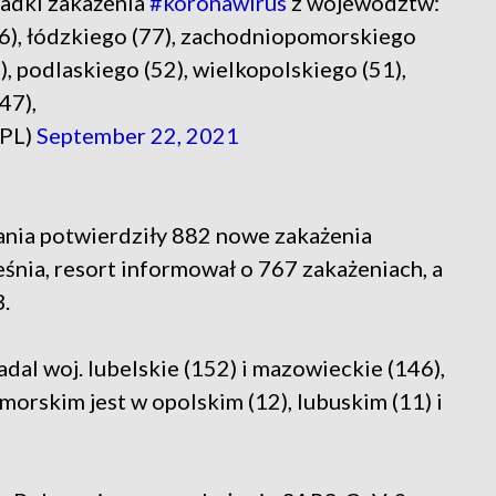
adki zakażenia
#koronawirus
z województw:
6), łódzkiego (77), zachodniopomorskiego
), podlaskiego (52), wielkopolskiego (51),
47),
_PL)
September 22, 2021
dania potwierdziły 882 nowe zakażenia
śnia, resort informował o 767 zakażeniach, a
.
dal woj. lubelskie (152) i mazowieckie (146),
orskim jest w opolskim (12), lubuskim (11) i