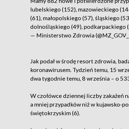
Mamy 882 nowe i potwierdzone przyp
lubelskiego (152), mazowieckiego (14
(61), małopolskiego (57), śląskiego (53
dolnośląskiego (49), podkarpackiego (
— Ministerstwo Zdrowia (@MZ_GOV
Jak podał w środę resort zdrowia, ba
koronawirusem. Tydzień temu, 15 wrze
dwa tygodnie temu, 8 września – o 533
W czołówce dziennej liczby zakażeń na
a mniej przypadków niż w kujawsko-pom
świętokrzyskim (6).