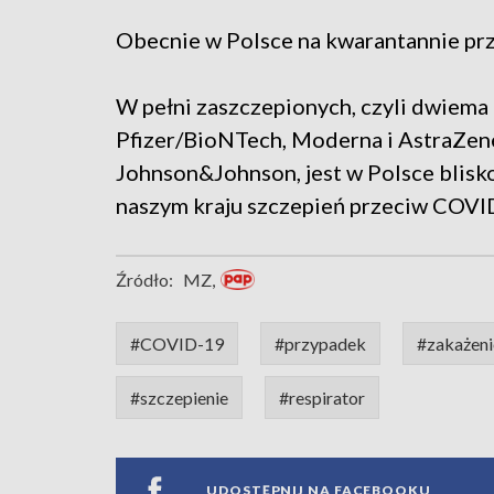
Obecnie w Polsce na kwarantannie pr
W pełni zaszczepionych, czyli dwiema
Pfizer/BioNTech, Moderna i AstraZe
Johnson&Johnson, jest w Polsce blisk
naszym kraju szczepień przeciw COVI
Źródło:
MZ,
#COVID-19
#przypadek
#zakażeni
#szczepienie
#respirator
UDOSTĘPNIJ NA FACEBOOKU