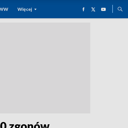
 WWW
Więcej
 20 zgonów