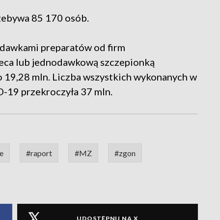
zebywa 85 170 osób.
 dawkami preparatów od firm
neca lub jednodawkową szczepionką
o 19,28 mln. Liczba wszystkich wykonanych w
D-19 przekroczyła 37 mln.
e
#raport
#MZ
#zgon
UDOSTĘPNIJ NA X