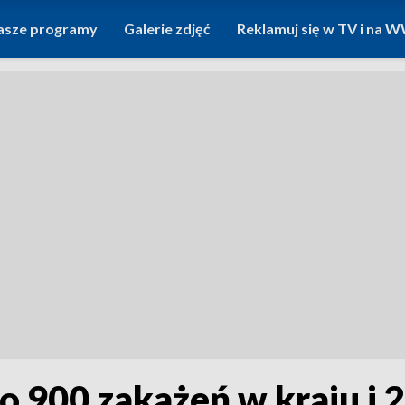
asze programy
Galerie zdjęć
Reklamuj się w TV i na
o 900 zakażeń w kraju i