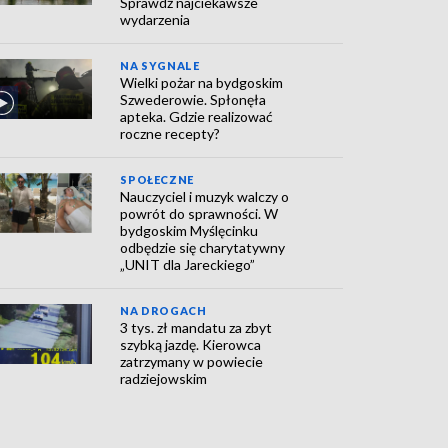
Sprawdź najciekawsze
wydarzenia
NA SYGNALE
Wielki pożar na bydgoskim
Szwederowie. Spłonęła
apteka. Gdzie realizować
roczne recepty?
SPOŁECZNE
Nauczyciel i muzyk walczy o
powrót do sprawności. W
bydgoskim Myślęcinku
odbędzie się charytatywny
„UNIT dla Jareckiego”
NA DROGACH
3 tys. zł mandatu za zbyt
szybką jazdę. Kierowca
zatrzymany w powiecie
radziejowskim