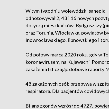
W tym tygodniu wojewódzki sanepid
odnotowywał 2, 43 i 16 nowych pozy
dotyczą mieszkańców: Bydgoszczy (pię
oraz Torunia, Włocławka, powiatów b
inowrocławskiego, lipnowskiego i tor
Od połowy marca 2020 roku, gdy w To
koronawirusem, na Kujawach i Pomor
zakażenia (zliczając dobowe raporty M
48 zakażonych osób przebywa w szpita
respiratora. Dla pacjentów covidowych
Bilans zgonów wzrósł do 4727, bowie