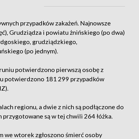
tywnych przypadków zakażeń. Najnowsze
ć), Grudziądza i powiatu żnińskiego (po dwa)
ydgoskiego, grudziądzkiego,
uńskiego (po jednym).
runiu potwierdzono pierwszą osobę z
zu potwierdzono 181 299 przypadków
Z).
lach regionu, a dwie z nich są podłączone do
 przygotowane są w tej chwili 264 łóżka.
m we wtorek zgłoszono śmierć osoby