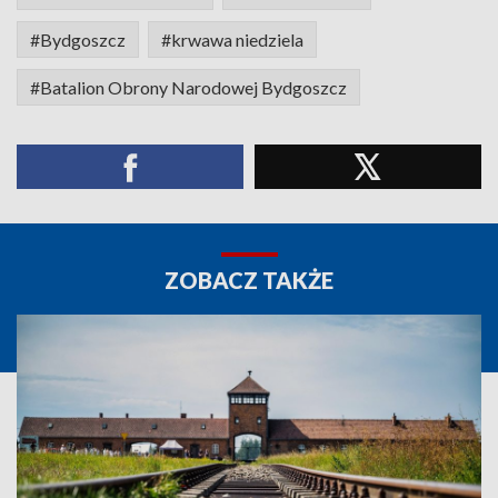
#Bydgoszcz
#krwawa niedziela
#Batalion Obrony Narodowej Bydgoszcz
ZOBACZ TAKŻE