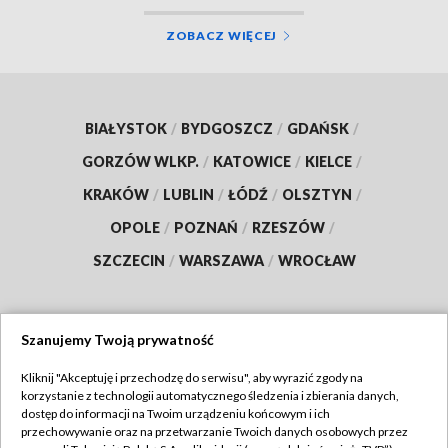
ZOBACZ WIĘCEJ
BIAŁYSTOK
/
BYDGOSZCZ
/
GDAŃSK
/
GORZÓW WLKP.
/
KATOWICE
/
KIELCE
/
KRAKÓW
/
LUBLIN
/
ŁÓDŹ
/
OLSZTYN
/
OPOLE
/
POZNAŃ
/
RZESZÓW
/
SZCZECIN
/
WARSZAWA
/
WROCŁAW
Szanujemy Twoją prywatność
Dołącz do nas:
Kliknij "Akceptuję i przechodzę do serwisu", aby wyrazić zgody na
korzystanie z technologii automatycznego śledzenia i zbierania danych,
TVP
dostęp do informacji na Twoim urządzeniu końcowym i ich
Abonament TVP
przechowywanie oraz na przetwarzanie Twoich danych osobowych przez
Regulamin TVP