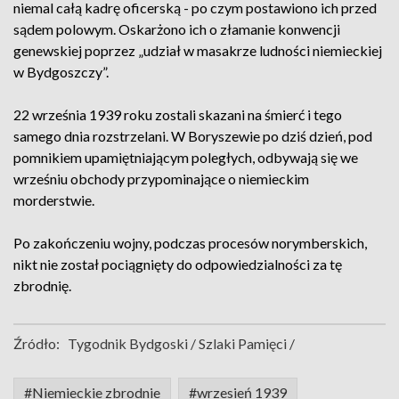
niemal całą kadrę oficerską - po czym postawiono ich przed
sądem polowym. Oskarżono ich o złamanie konwencji
genewskiej poprzez „udział w masakrze ludności niemieckiej
w Bydgoszczy”.
22 września 1939 roku zostali skazani na śmierć i tego
samego dnia rozstrzelani. W Boryszewie po dziś dzień, pod
pomnikiem upamiętniającym poległych, odbywają się we
wrześniu obchody przypominające o niemieckim
morderstwie.
Po zakończeniu wojny, podczas procesów norymberskich,
nikt nie został pociągnięty do odpowiedzialności za tę
zbrodnię.
Źródło:
Tygodnik Bydgoski / Szlaki Pamięci /
#Niemieckie zbrodnie
#wrzesień 1939