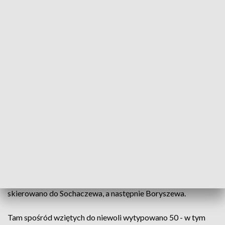
Przed wybuchem II wojny światowej, aby wzmocnić
liczebność Wojska Polskiego, powołano do życia jednostki
Obrony Narodowej, funkcjonujące na podobnej zasadzie jak
dzisiejsze Wojska Obrony Terytorialnej (WOT).
Bydgoski batalion na początku września został skierowany
w okolice Kruszyna, gdzie włączył się w walki na tzw.
przedmościu bydgoskim. Wziął także udział w największej
bitwie kampanii wrześniowej - bitwie nad Bzurą. Został
rozbity po Iłowem.
Żołnierze batalionu dostali się do niewoli. W dniach 20-21
września 1939 roku internowano ich na terenie stadionu w
Żyrardowie. 21 września wszystkim żołnierzom kazano
wystąpić z tłumu ok. 30 tys. zatrzymanych, obiecując im
powrót do domu. Wyszło około 200 żołnierzy, których
skierowano do Sochaczewa, a następnie Boryszewa.
Tam spośród wziętych do niewoli wytypowano 50 - w tym