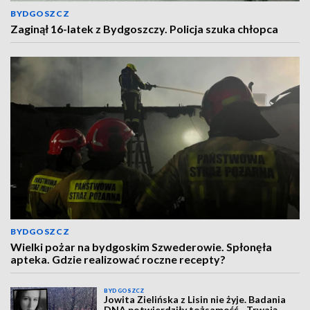
BYDGOSZCZ
Zaginął 16-latek z Bydgoszczy. Policja szuka chłopca
BYDGOSZCZ
Wielki pożar na bydgoskim Szwederowie. Spłonęła
apteka. Gdzie realizować roczne recepty?
BYDGOSZCZ
Jowita Zielińska z Lisin nie żyje. Badania
DNA potwierdziły tożsamość. „Trwają