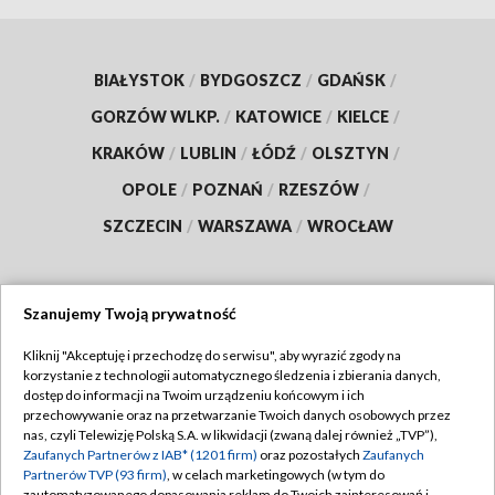
BIAŁYSTOK
/
BYDGOSZCZ
/
GDAŃSK
/
GORZÓW WLKP.
/
KATOWICE
/
KIELCE
/
KRAKÓW
/
LUBLIN
/
ŁÓDŹ
/
OLSZTYN
/
OPOLE
/
POZNAŃ
/
RZESZÓW
/
SZCZECIN
/
WARSZAWA
/
WROCŁAW
Szanujemy Twoją prywatność
Dołącz do nas:
Kliknij "Akceptuję i przechodzę do serwisu", aby wyrazić zgody na
korzystanie z technologii automatycznego śledzenia i zbierania danych,
TVP
dostęp do informacji na Twoim urządzeniu końcowym i ich
Abonament TVP
przechowywanie oraz na przetwarzanie Twoich danych osobowych przez
Regulamin TVP
nas, czyli Telewizję Polską S.A. w likwidacji (zwaną dalej również „TVP”),
Emisja w TVP
Polityka prywatności
Zaufanych Partnerów z IAB* (1201 firm)
oraz pozostałych
Zaufanych
Partnerów TVP (93 firm)
, w celach marketingowych (w tym do
Centrum informacji TVP
Moje zgody
zautomatyzowanego dopasowania reklam do Twoich zainteresowań i