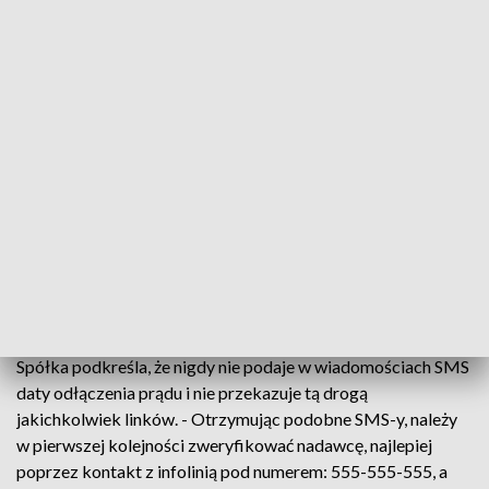
Jeden z przestępców zatrzymany w Bydgoszczy
CERT Energa, czyli Zespół Reagowania na Incydenty
Bezpieczeństwa Teleinformatycznego, prosi o zachowanie
ostrożności i przestrzeganie prostych zasad
bezpieczeństwa.
- Wiadomości, jakie trafiają do niektórych klientów,
informują o przerwaniu dostaw energii w bardzo krótkim
okresie czasu oraz o konieczności uregulowania zaległości
poprzez zawarty w wiadomości link - poinformowała w
komunikacie prasowym należąca do PKN Orlen Energa.
Spółka podkreśla, że nigdy nie podaje w wiadomościach SMS
daty odłączenia prądu i nie przekazuje tą drogą
jakichkolwiek linków. - Otrzymując podobne SMS-y, należy
w pierwszej kolejności zweryfikować nadawcę, najlepiej
poprzez kontakt z infolinią pod numerem: 555-555-555, a