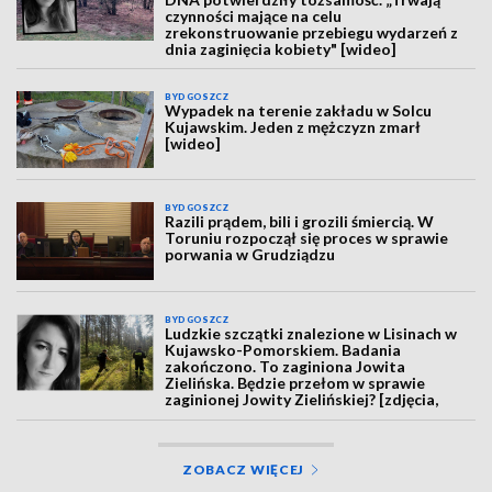
czynności mające na celu
zrekonstruowanie przebiegu wydarzeń z
dnia zaginięcia kobiety" [wideo]
BYDGOSZCZ
Wypadek na terenie zakładu w Solcu
Kujawskim. Jeden z mężczyzn zmarł
[wideo]
BYDGOSZCZ
Razili prądem, bili i grozili śmiercią. W
Toruniu rozpoczął się proces w sprawie
porwania w Grudziądzu
BYDGOSZCZ
Ludzkie szczątki znalezione w Lisinach w
Kujawsko-Pomorskiem. Badania
zakończono. To zaginiona Jowita
Zielińska. Będzie przełom w sprawie
zaginionej Jowity Zielińskiej? [zdjęcia,
wideo, aktualizacja]
ZOBACZ WIĘCEJ