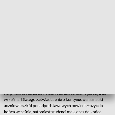
ZUS przestrzegł, że jeśli uczniowie i studenci się spóźnią -
stracą świadczenie. Zakład przypomniał, że renta rodzinna
przysługuje dzieciom do ukończenia 16 roku życia. Dzieci,
które nadal się kształcą, dostaną rentę do końca nauki, ale nie
dłużej niż do osiągnięcia 25 lat.
"Jeśli urodziny przypadają w trakcie ostatniego roku studiów
– wówczas świadczenie jest wypłacane do końca roku
akademickiego" - informuje rzecznik ZUS Paweł Żebrowski
w komunikacie przesłanym PAP.
Z informacji Zakładu wynika, że ZUS wypłaca świadczenie w
czasie roku szkolnego i w wakacje. Uczniowie szkół
ponadpodstawowych dostają je co miesiąc, do końca
sierpnia, a studenci do końca roku akademickiego, czyli do
września. Dlatego zaświadczenie o kontynuowaniu nauki
uczniowie szkół ponadpodstawowych powinni złożyć do
końca września, natomiast studenci mają czas do końca