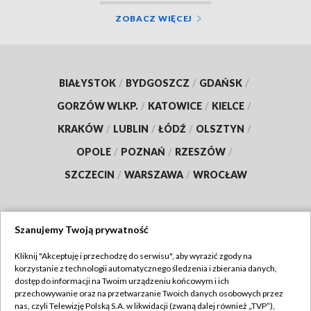
ZOBACZ WIĘCEJ
BIAŁYSTOK
/
BYDGOSZCZ
/
GDAŃSK
/
GORZÓW WLKP.
/
KATOWICE
/
KIELCE
/
KRAKÓW
/
LUBLIN
/
ŁÓDŹ
/
OLSZTYN
/
OPOLE
/
POZNAŃ
/
RZESZÓW
/
SZCZECIN
/
WARSZAWA
/
WROCŁAW
Szanujemy Twoją prywatność
Dołącz do nas:
Kliknij "Akceptuję i przechodzę do serwisu", aby wyrazić zgody na
korzystanie z technologii automatycznego śledzenia i zbierania danych,
TVP
dostęp do informacji na Twoim urządzeniu końcowym i ich
Abonament TVP
przechowywanie oraz na przetwarzanie Twoich danych osobowych przez
Regulamin TVP
nas, czyli Telewizję Polską S.A. w likwidacji (zwaną dalej również „TVP”),