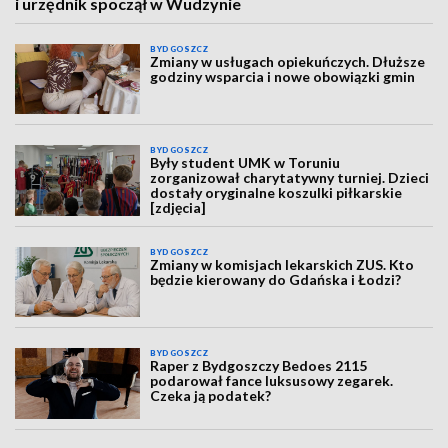
i urzędnik spoczął w Wudzynie
BYDGOSZCZ
Zmiany w usługach opiekuńczych. Dłuższe
godziny wsparcia i nowe obowiązki gmin
BYDGOSZCZ
Były student UMK w Toruniu
zorganizował charytatywny turniej. Dzieci
dostały oryginalne koszulki piłkarskie
[zdjęcia]
BYDGOSZCZ
Zmiany w komisjach lekarskich ZUS. Kto
będzie kierowany do Gdańska i Łodzi?
BYDGOSZCZ
Raper z Bydgoszczy Bedoes 2115
podarował fance luksusowy zegarek.
Czeka ją podatek?