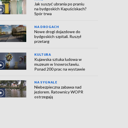
Jak suszyć ubrania po praniu
na bydgoskich Kapuściskach?
Spór trwa
NA DROGACH
Nowe drogi dojazdowe do
bydgoskich szpitali. Ruszył
przetarg
KULTURA
Kujawska sztuka ludowa w
muzeum w Inowrocławiu.
Ponad 200 prac na wystawie
NA SYGNALE
Niebezpieczna zabawa nad
jeziorem. Ratownicy WOPR
ostrzegają