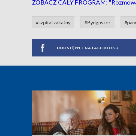
ZOBACZ CAŁY PROGRAM: "Rozmowa d
#szpital zakaźny
#Bydgoszcz
#pan
UDOSTĘPNIJ NA FACEBOOKU