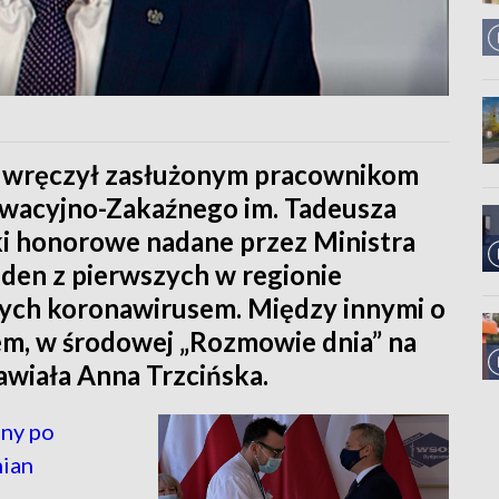
wręczył zasłużonym pracownikom
wacyjno-Zakaźnego im. Tadeusza
i honorowe nadane przez Ministra
eden z pierwszych w regionie
ych koronawirusem. Między innymi o
m, w środowej „Rozmowie dnia” na
wiała Anna Trzcińska.
ny po
mian