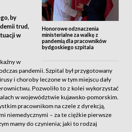
go, by
emii trud,
Honorowe odznaczenia
ministerialne za walkę z
tuacji w
pandemią dla pracowników
bydgoskiego szpitala
kaźny w
odczas pandemii. Szpital był przygotowany
Wirusy i choroby leczone w tym miejscu dały
erownictwu. Pozwoliło to z kolei wykorzystać
italach w województwie kujawsko-pomorskim.
stkim pracownikom na czele z dyrekcją,
mi niemedycznymi – za te ciężkie pierwsze
czym mamy do czynienia; jaki to rodzaj