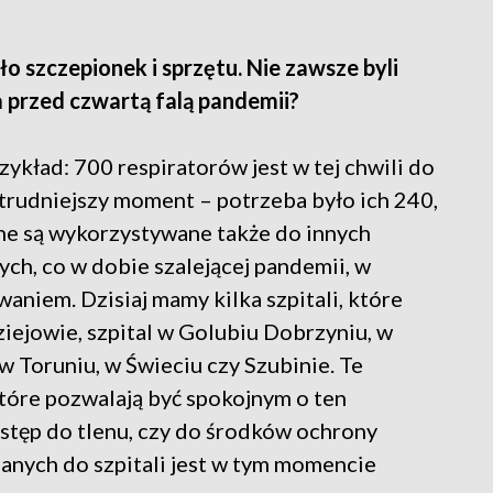
yło szczepionek i sprzętu. Nie zawsze byli
a przed czwartą falą pandemii?
ykład: 700 respiratorów jest w tej chwili do
ajtrudniejszy moment – potrzeba było ich 240,
one są wykorzystywane także do innych
ych, co w dobie szalejącej pandemii, w
aniem. Dzisiaj mamy kilka szpitali, które
dziejowie, szpital w Golubiu Dobrzyniu, w
 Toruniu, w Świeciu czy Szubinie. Te
które pozwalają być spokojnym o ten
ostęp do tlenu, czy do środków ochrony
anych do szpitali jest w tym momencie