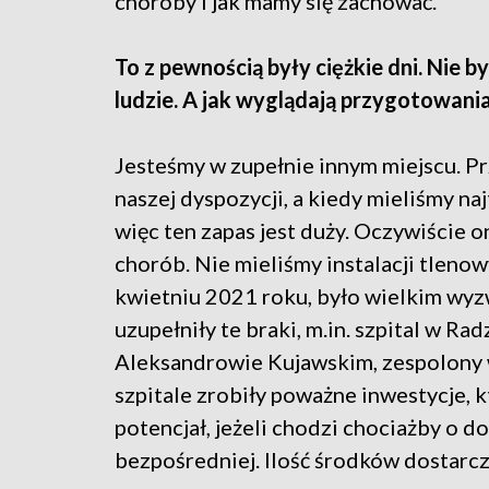
choroby i jak mamy się zachować.
To z pewnością były ciężkie dni. Nie b
ludzie. A jak wyglądają przygotowani
Jesteśmy w zupełnie innym miejscu. Prz
naszej dyspozycji, a kiedy mieliśmy n
więc ten zapas jest duży. Oczywiście 
chorób. Nie mieliśmy instalacji tlenow
kwietniu 2021 roku, było wielkim wyzw
uzupełniły te braki, m.in. szpital w Ra
Aleksandrowie Kujawskim, zespolony w
szpitale zrobiły poważne inwestycje, 
potencjał, jeżeli chodzi chociażby o d
bezpośredniej. Ilość środków dostarcz