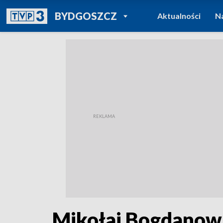
POWRÓT DO
BYDGOSZCZ
Aktualności
N
TVP REGIONY
Mikołaj Bogdanowi