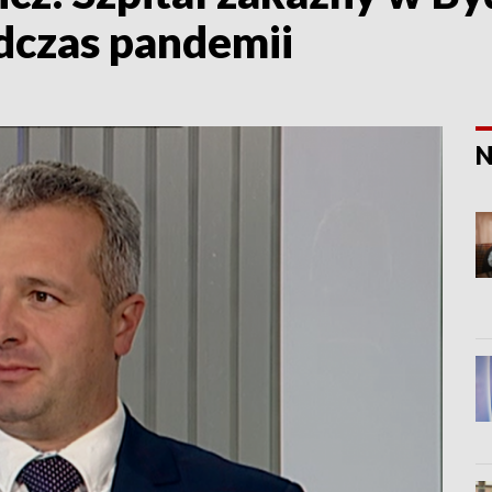
odczas pandemii
N