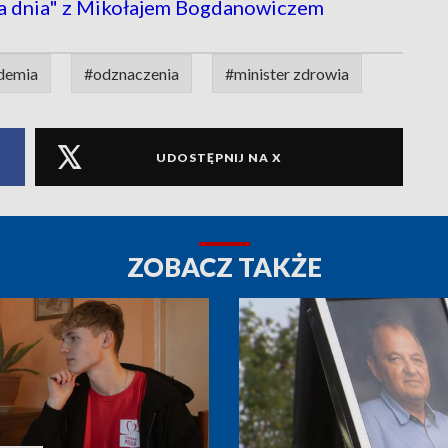
nia" z Mikołajem Bogdanowiczem
demia
#odznaczenia
#minister zdrowia
UDOSTĘPNIJ NA X
ZOBACZ TAKŻE