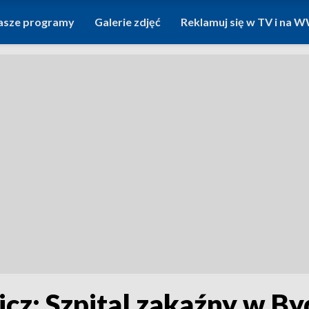
asze programy
Galerie zdjęć
Reklamuj się w TV i na
cz: Szpital zakaźny w By