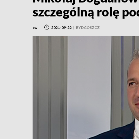
szczególną rolę p
cw
2021-09-22
|
BYDGOSZCZ