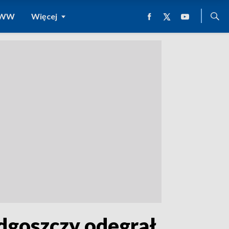
 WWW
Więcej
dgoszczy odegrał