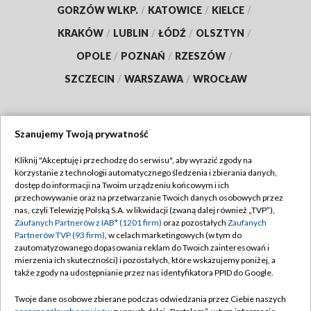
GORZÓW WLKP.
/
KATOWICE
/
KIELCE
/
KRAKÓW
/
LUBLIN
/
ŁÓDŹ
/
OLSZTYN
/
OPOLE
/
POZNAŃ
/
RZESZÓW
/
SZCZECIN
/
WARSZAWA
/
WROCŁAW
Szanujemy Twoją prywatność
Dołącz do nas:
Kliknij "Akceptuję i przechodzę do serwisu", aby wyrazić zgody na
korzystanie z technologii automatycznego śledzenia i zbierania danych,
TVP
dostęp do informacji na Twoim urządzeniu końcowym i ich
Abonament TVP
przechowywanie oraz na przetwarzanie Twoich danych osobowych przez
Regulamin TVP
nas, czyli Telewizję Polską S.A. w likwidacji (zwaną dalej również „TVP”),
Emisja w TVP
Polityka prywatności
Zaufanych Partnerów z IAB* (1201 firm)
oraz pozostałych
Zaufanych
Partnerów TVP (93 firm)
, w celach marketingowych (w tym do
Centrum informacji TVP
Moje zgody
zautomatyzowanego dopasowania reklam do Twoich zainteresowań i
mierzenia ich skuteczności) i pozostałych, które wskazujemy poniżej, a
Naziemna Telewizja Cyfrowa
Pomoc
także zgody na udostępnianie przez nas identyfikatora PPID do Google.
Sklep TVP
Biuro reklamy
Twoje dane osobowe zbierane podczas odwiedzania przez Ciebie naszych
Rada Programowa