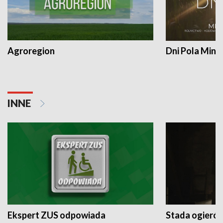
Agroregion
Dni Pola Min
INNE
Ekspert ZUS odpowiada
Stada ogieró