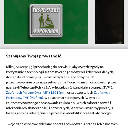
Ekspert ZUS odpowiada
Stada ogieró
Szanujemy Twoją prywatność
Kliknij "Akceptuję i przechodzę do serwisu", aby wyrazić zgody na
korzystanie z technologii automatycznego śledzenia i zbierania danych,
ARCHIWUM PROGRAMÓW
dostęp do informacji na Twoim urządzeniu końcowym i ich
przechowywanie oraz na przetwarzanie Twoich danych osobowych przez
nas, czyli Telewizję Polską S.A. w likwidacji (zwaną dalej również „TVP”),
Muzealia Regionalia
Małe miejscow
Zaufanych Partnerów z IAB* (1201 firm)
oraz pozostałych
Zaufanych
Partnerów TVP (93 firm)
, w celach marketingowych (w tym do
zautomatyzowanego dopasowania reklam do Twoich zainteresowań i
mierzenia ich skuteczności) i pozostałych, które wskazujemy poniżej, a
także zgody na udostępnianie przez nas identyfikatora PPID do Google.
Twoje dane osobowe zbierane podczas odwiedzania przez Ciebie naszych